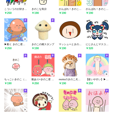
こういうのが好き04_ver1擬音
きのこな気分
がんばれ！きのこ君 サマーMIX 2
がんばれ！きのこ君 サマーMIX 3
￥250
￥190
￥190
￥190
▶︎動く きのこ君ぬるぬるサマーMIX2
きのこの精スタンプ
マッシューときのこたち
にじさんじマスコットスタンプ
￥250
￥190
￥190
￥320
ちっこいきのこ（毎日使える）
動あり×きのこ君 コラボスタンプ
mottoのきのこ犬ドール♡伝える
【使いやすい】▶︎動くゆるふわ きのこ君
￥190
￥250
￥190
￥250