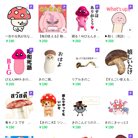
一生やる気が出ない。シュールなミニきのこ
【毎日使える】動く がんばれ！きのこ君
踊る！AIぴえんきのこ@うざい煽り
▶︎動く（英語） きのこ君ぬるぬる 修正版
￥190
￥250
￥250
￥250
ぴえんMAX-きのこBIG♥昭和死語スタンプ
きのこ猫。
リアルきのこ
【すんごい使える】しいたけ
￥250
￥190
￥190
￥190
毒キノコ です きのこ タイ語
【きのこ犬】ツンデレ
きのこんどうのスタンプ
きのこきゃっと2
￥190
￥190
￥190
￥190