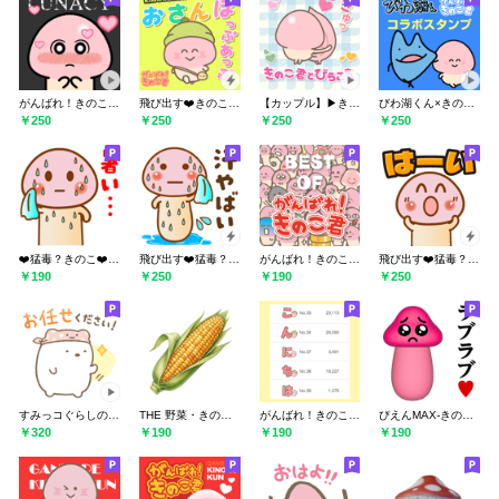
がんばれ！きのこ君 LUNACY
飛び出す❤️きのこ君 おさんぽっぷあっぷ！
【カップル】▶︎きのこくんとびらこさん
びわ湖くん×きのこ君 コラボスタンプ
￥250
￥250
￥250
￥250
❤️猛毒？きのこ❤️⑨❣️夏❣️
飛び出す❤️猛毒？きのこ❤️⑧❤️夏❤️
がんばれ！きのこ君 ベスト版
飛び出す❤️猛毒？きのこ❤️⑤
￥190
￥250
￥190
￥250
すみっコぐらしの毎日使える敬語スタンプ
THE 野菜・きのこ。
がんばれ！きのこ君 ベスト版HDリマスター
ぴえんMAX-きのこ-3D♥ラブラブ
￥320
￥190
￥190
￥190