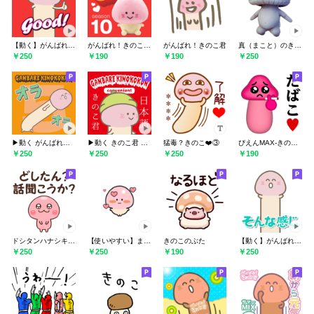
【動く】がんばれ！きのこ君ぬるぬる その4
がんばれ！きのこ君 その10
がんばれ！きのこ君
真（まこと）のきのこ人。
￥250
￥190
￥190
￥250
▶︎動く がんばれ！きのこ君ぬるぬるその5
▶︎動く きのこ君 ぬるぬる 使いやすい
猛毒？きのこ❤️③
ぴえんMAX-きのこ-3D♥たばこスタンプ
￥250
￥250
￥250
￥190
ドシタンハナシキコ科きのこ
【使いやすい】まがおなきのこ君
きのこのぶた
【動く】がんばれ！きのこ君ぬるぬる その2
￥250
￥250
￥190
￥250