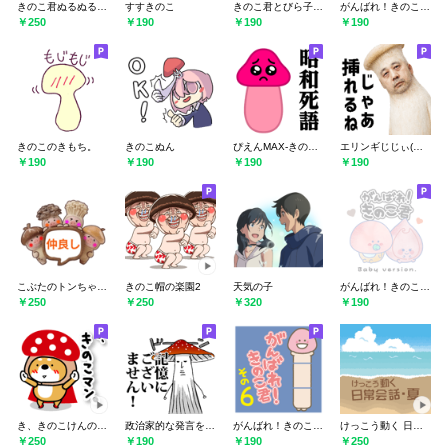
きのこ君ぬるぬるサマーMIX3 残暑が厳しい
すすきのこ
きのこ君とびら子さん
がんばれ！きのこ君 リメイクでしゅ
￥250
￥190
￥190
￥190
きのこのきもち。
きのこぬん
ぴえんMAX-きのこ♥昭和死語スタンプ
エリンギじじぃ(毎日便利な下ネタ返信)
￥190
￥190
￥190
￥190
こぶたのトンちゃんず きのこ編
きのこ帽の楽園2
天気の子
がんばれ！きのこくん 赤ちゃんでちゅ
￥250
￥250
￥320
￥190
き、きのこけんのいち日。
政治家的な発言をするきのこ
がんばれ！きのこ君 その6
けっこう動く 日常会話 夏
￥250
￥190
￥190
￥250