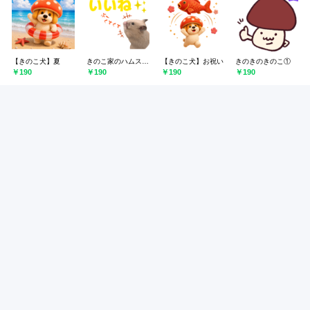
【きのこ犬】夏
きのこ家のハムスタンプ
【きのこ犬】お祝い
きのきのきのこ①
￥190
￥190
￥190
￥190
しいたけの名は。（きのこ）
きのこ死語よしこ
【きのこ犬】ダイエット
きのこJK宮井
￥190
￥190
￥190
￥190
あわじのきのこや 1
キノコンバスピス
ありがとうとおつかれさま（コンビニ）
ゆるい森のきのこさん
￥190
￥190
￥250
￥190