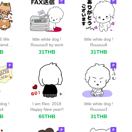
 5.We
little white dog !
little white dog !
riends
Ruuuuu9 by work
Ruuuuu8
HB
31THB
31THB
 dog !
I am Reo. 2018
little white dog !
u4
Happy New year!!
Ruuuuu3
HB
65THB
31THB