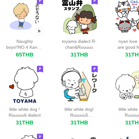
Naughty
toyama dialect R-
nyan love
boys!!NO.4 Kansai
chan&Ruuuuu
are good f
dialect
cats.
65THB
31THB
31T
little white dog !
little white dog!
little white
Ruuuuu6 dialect
Ruuuuu5
Ruuuu
Everyday life.
31THB
31THB
31T