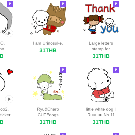
EO.
I am Urinosuke.
Large letters
ion
stamp for
31THB
0th.
everyday use.
HB
31THB
boo2.
Ryu&Charo
little white dog !
ticker.
CUTEdogs
Ruuuuu No.11
HB
31THB
31THB