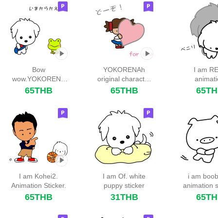
Bow
YOKORENAh
I am R
wow.YOKORENA
original character
animat
original character
All set.
sticker.5
65THB
65THB
65T
I am Kohei2.
I am Of. white
i am boo
Animation Sticker.
puppy sticker
animation s
65THB
31THB
65T