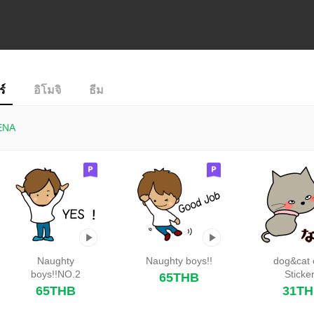
ร์
อิโมจิ
ธีม
ENA
Naughty
Naughty boys!!
dog&cat 
boys!!NO.2
Sticke
65THB
65THB
31T