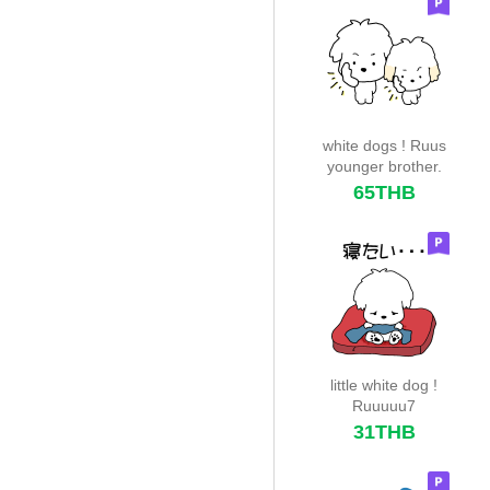
white dogs ! Ruus
younger brother.
65THB
little white dog !
Ruuuuu7
31THB