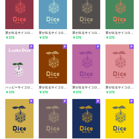
芽が出るサイコロ クリムソン
芽が出るサイコロ アクアグレイ
芽が出るサイコロ 消炭色
芽が出るサイコロ 緑青色
￥370
￥370
￥370
￥370
ハッピーサイコロ ペールライラック
芽が出るサイコロ 褐色
芽が出るサイコロ ディープモーベット
芽が出るサイコロ オールドローズ
￥370
￥370
￥370
￥370