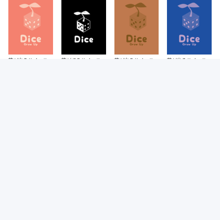
芽が出るサイコロ 洗朱
芽がでるサイコロ ver.BK＆GY
芽が出るサイコロ 駱駝色
芽が出るサイコロ 瑠璃色
￥370
￥370
￥370
￥370
芽が出るサイコロ アマランスパープル
芽が出るサイコロ 朱色
芽が出るサイコロ 茄子紺
ハッピーサイコロ パロットグリーン
￥370
￥370
￥370
￥370