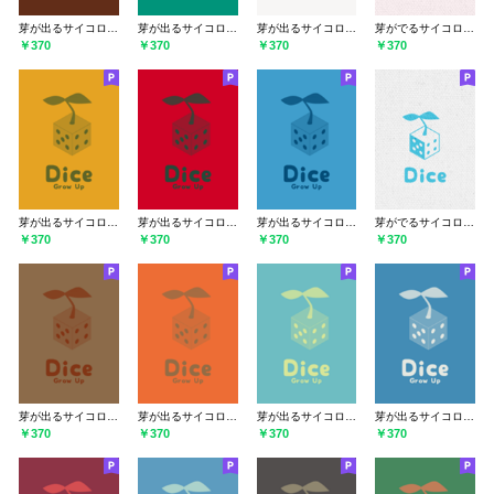
芽が出るサイコロ セピア
芽が出るサイコロ ターコイズグリーン
芽が出るサイコロ パールホワイト
芽がでるサイコロ ver.くすみPK
￥370
￥370
￥370
￥370
芽が出るサイコロ パンプキン
芽が出るサイコロ チェリーレッド
芽が出るサイコロ ヨットブルー
芽がでるサイコロ ver.優しいブルー
￥370
￥370
￥370
￥370
芽が出るサイコロ ブリックレッド
芽が出るサイコロ キャロットオレンジ
芽が出るサイコロ 淡水色
芽が出るサイコロ ブルーシェル
￥370
￥370
￥370
￥370