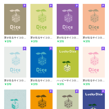
芽が出るサイコロ 利休白茶
芽が出るサイコロ メロンイエロー
芽が出るサイコロ モーブ
芽が出るサイコロ ライトアプリコット
￥370
￥370
￥370
￥370
芽が出るサイコロ フロスティグレイ
芽が出るサイコロ コバルトブルー
ハッピーサイコロ シトロンイエロー
芽が出るサイコロ ベビーピンク
￥370
￥370
￥370
￥370