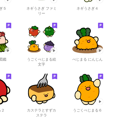
ぎ５
ネギうさぎ ファミ
ネギうさぎ４
リー
図鑑
うごくべじまる絵
べじまる にんじん
文字
る２
カステラとすずカ
うごくべじまる６
ステラ