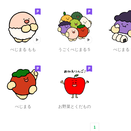
べじまる もも
うごくべじまる５
べじまる
べじまる
お野菜とくだもの
1