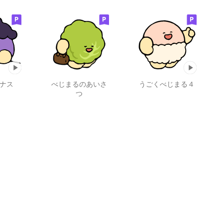
 ナス
べじまるのあいさ
うごくべじまる４
つ