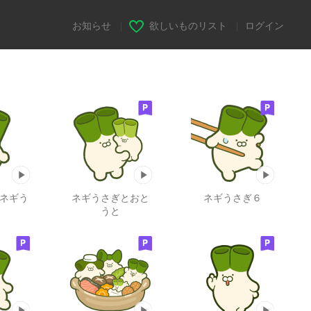
お知らせ
|
欲しいものリスト
|
ログイン
 ネギう
ネギうさぎとおと
ネギうさぎ６
うと