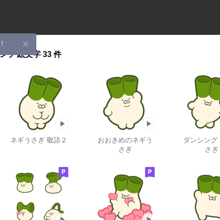
！
ンプ
絵文字
33 件
ネギうさぎ 敬語２
おおきめのネギう
ダンシング
さぎ
さぎ