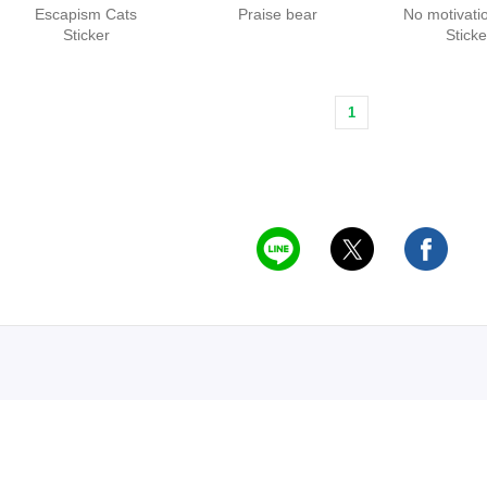
Escapism Cats
Praise bear
No motivati
Sticker
Sticke
1