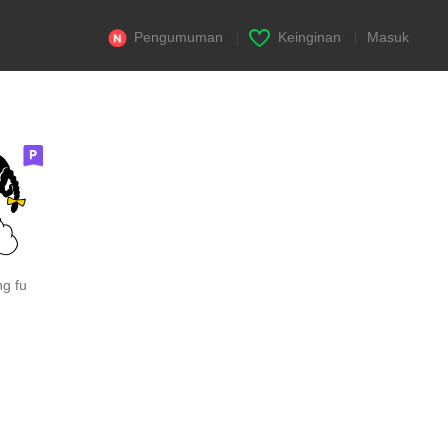
Pengumuman
|
Keinginan
|
Masuk
g fu