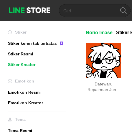
Stiker
Norio Imase
Stiker
Stiker keren tak terbatas
Stiker Resmi
Stiker Kreator
Emotikon
Datewaru
Repairman Junk-
Emotikon Resmi
Style Stickers
Emotikon Kreator
Tema
Tema Resmi