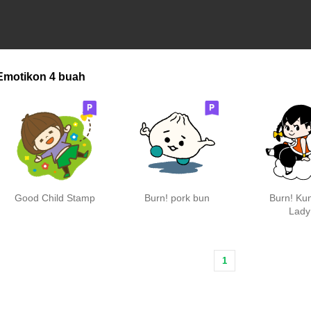
Emotikon
4 buah
Good Child Stamp
Burn! pork bun
Burn! Kun
Lady
1