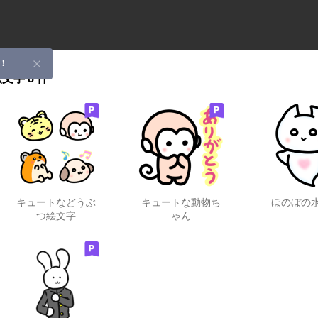
！
絵文字
8 件
キュートなどうぶ
キュートな動物ち
ほのぼの
つ絵文字
ゃん