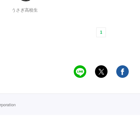
うさぎ高校生
1
rporation