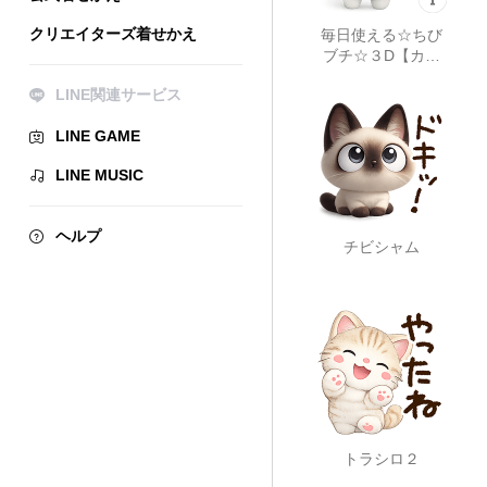
クリエイターズ着せかえ
毎日使える☆ちび
ブチ☆３D【カス
タム】
LINE関連サービス
LINE GAME
LINE MUSIC
ヘルプ
チビシャム
トラシロ２