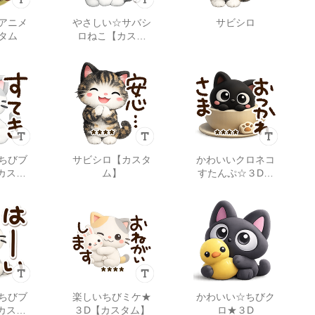
アニメ
やさしい☆サバシ
サビシロ
タム
ロねこ【カスタ
ム】
ちびブ
サビシロ【カスタ
かわいいクロネコ
カスタ
ム】
すたんぷ☆３D※
カスタム
ちびブ
楽しいちびミケ★
かわいい☆ちびク
カスタ
３D【カスタム】
ロ★３D