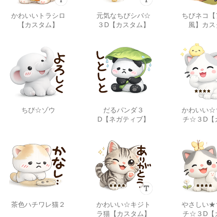
かわいいトラシロ
元気なちびシバ☆
ちびネコ【
【カスタム】
３D【カスタム】
風】カス
ちび☆ゾウ
だるパンダ３
かわいい☆
D【ネガティブ】
チ☆３D【
ム】
茶色ハチワレ猫２
かわいい☆キジト
やさしい★
ラ猫【カスタム】
チ☆３D【