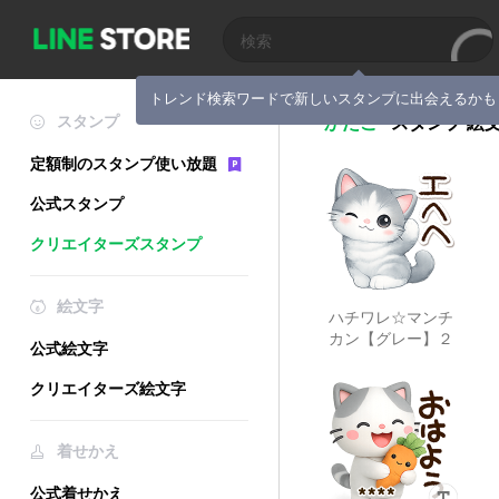
トレンド検索ワードで新しいスタンプに出会えるかも
スタンプ
かたこ
スタンプ
絵
定額制のスタンプ使い放題
公式スタンプ
クリエイターズスタンプ
絵文字
ハチワレ☆マンチ
カン【グレー】２
公式絵文字
クリエイターズ絵文字
着せかえ
公式着せかえ