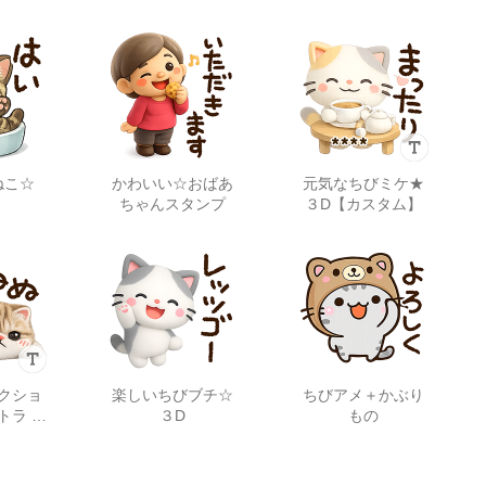
ねこ☆
かわいい☆おばあ
元気なちびミケ★
ちゃんスタンプ
３D【カスタム】
クショ
楽しいちびブチ☆
ちびアメ＋かぶり
トラ カ
３D
もの
ム