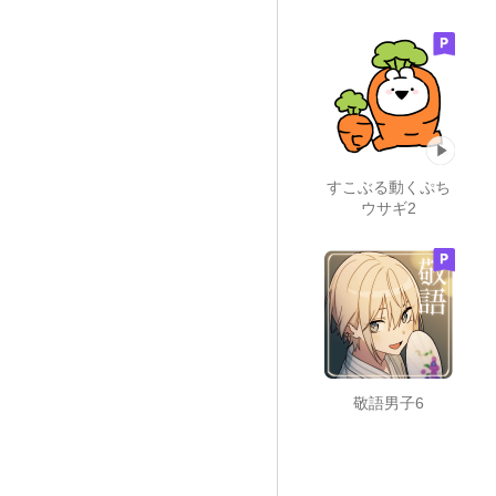
すこぶる動くぷち
ウサギ2
敬語男子6