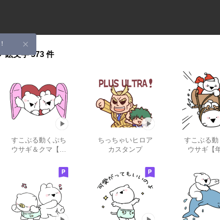
！
プ
絵文字
373 件
すこぶる動くぷち
ちっちゃいヒロア
すこぶる動
ウサギ＆クマ【ハ
カスタンプ
ウサギ【
ート】
始】20