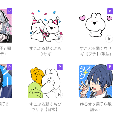
子7 闇
すこぶる動くぷち
すこぶる動くウサ
デ+
ウサギ
ギ【プチ】(敬語)
男子2
すこぶる動くちび
ゆるオタ男子6-敬
ウサギ【日常】
語ver-