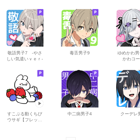
字Ver.
始】
敬語男子7 -やさ
毒舌男子9
ゆめかわ男
しい気遣いｖｅｒ-
かわコー
すこぶる動くちび
中二病男子4
クーデレ
ウサギ【フレッシ
ュ】