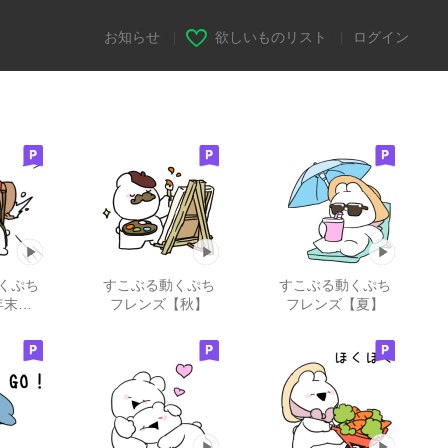
お知らせ
|
欲しいものリスト
|
ログイン
くぷち
すこぶる動くぷち
すこぶる動くぷち
年末年
フレンズ【秋】
フレンズ【夏】
25