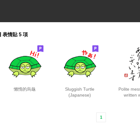
圖
表情貼
5 項
懶惰的烏龜
Sluggish Turtle
Polite me
(Japanese)
written 
elegan
1