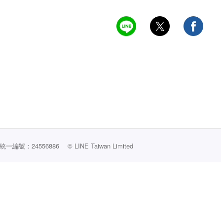
編號：24556886
© LINE Taiwan Limited