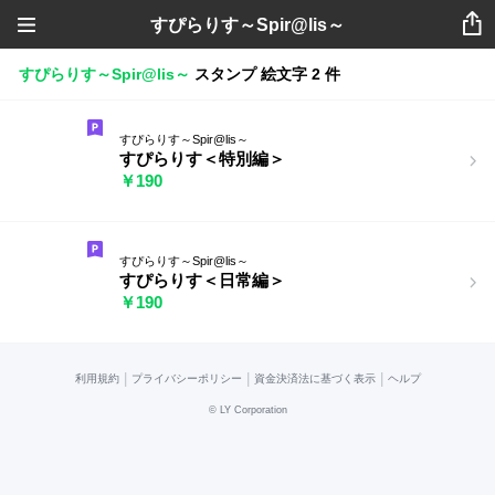
すぴらりす～Spir@lis～
すぴらりす～Spir@lis～
スタンプ
絵文字
2 件
すぴらりす～Spir@lis～
すぴらりす＜特別編＞
￥190
すぴらりす～Spir@lis～
すぴらりす＜日常編＞
￥190
|
|
|
利用規約
プライバシーポリシー
資金決済法に基づく表示
ヘルプ
©
LY Corporation