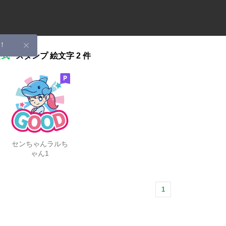
！
公式
スタンプ
絵文字
2 件
センちゃんラルち
ゃん1
1