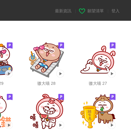
最新資訊
|
願望清單
|
登入
29
嗷大喵 28
嗷大喵 27