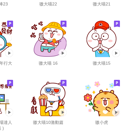
棒23
嗷大喵22
嗷大喵21
龍年行大
嗷大喵 16
嗷大喵15
職場達人
嗷大喵10激動篇
嗷小虎
 )