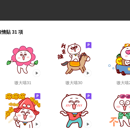
表情貼
31 項
嗷大喵31
嗷大喵30
嗷大喵