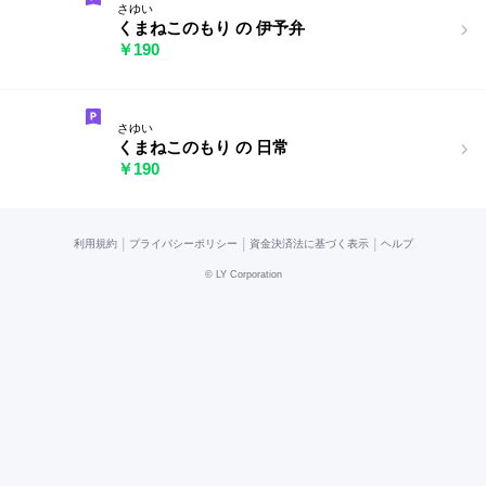
さゆい
くまねこのもり の 伊予弁
￥190
さゆい
くまねこのもり の 日常
￥190
|
|
|
利用規約
プライバシーポリシー
資金決済法に基づく表示
ヘルプ
©
LY Corporation