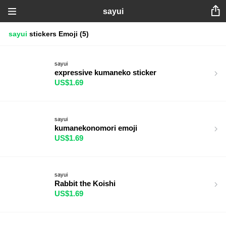
sayui
sayui
stickers
Emoji
(5)
sayui
expressive kumaneko sticker
US$1.69
sayui
kumanekonomori emoji
US$1.69
sayui
Rabbit the Koishi
US$1.69