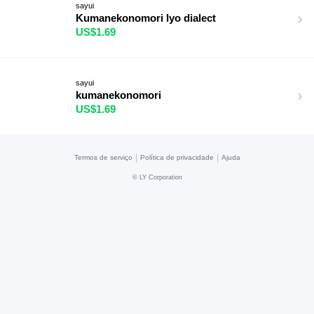
sayui
Kumanekonomori Iyo dialect
US$1.69
sayui
kumanekonomori
US$1.69
|
|
Termos de serviço
Política de privacidade
Ajuda
©
LY Corporation