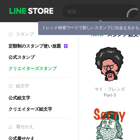
トレンド検索ワードで新しいスタンプに出会えるかも
スタンプ
NIKO
スタンプ
絵文
定額制のスタンプ使い放題
公式スタンプ
クリエイターズスタンプ
絵文字
マイ・フレンズ
Part-3
公式絵文字
クリエイターズ絵文字
着せかえ
公式着せかえ