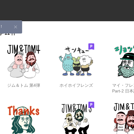
！
字
11 件
ジム＆トム 第4弾
ホイホイフレンズ
マイ・フ
Part-2 
ジョ