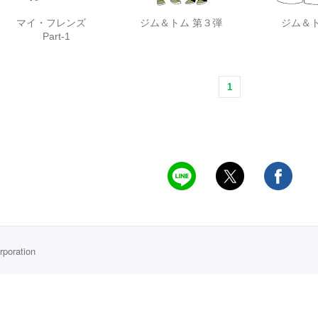
マイ・フレンズ
ジム＆トム 第３弾
ジム＆
Part-1
1
rporation