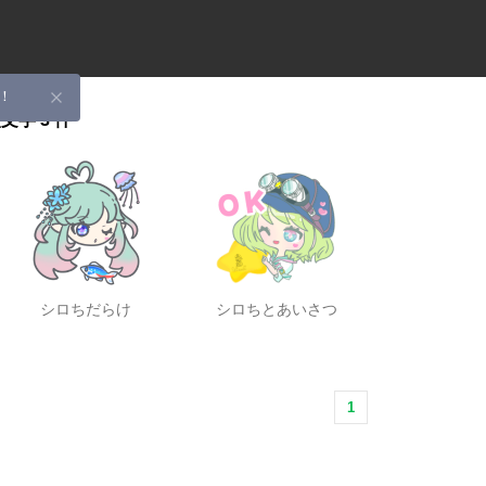
！
絵文字
3 件
シロちだらけ
シロちとあいさつ
1