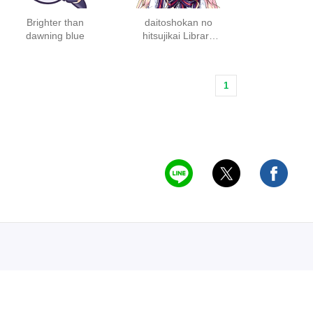
Brighter than
daitoshokan no
dawning blue
hitsujikai Library
Party
1