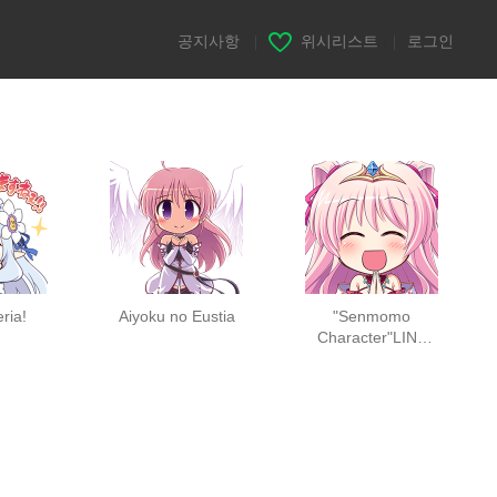
공지사항
|
위시리스트
|
로그인
eria!
Aiyoku no Eustia
"Senmomo
Character"LINE
Sticker