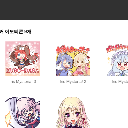
커
이모티콘
9개
Iris Mysteria! 3
Iris Mysteria! 2
Iris Myst