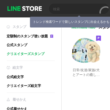
トレンド検索ワードで新しいスタンプに出会えるかも
スタンプ
Mermaid nao
スタ
定額制のスタンプ使い放題
公式スタンプ
クリエイターズスタンプ
絵文字
日常/友達/家族/犬
とアートの癒しス
公式絵文字
タンプ3
クリエイターズ絵文字
着せかえ
公式着せかえ