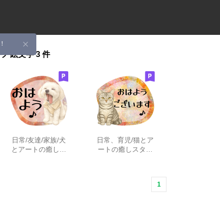
！
ンプ
絵文字
3 件
日常/友達/家族/犬
日常、育児/猫とア
とアートの癒しス
ートの癒しスタン
タンプ
プ
1