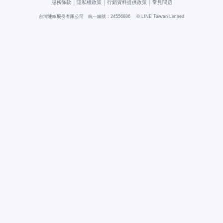
|
|
|
服務條款
隱私權政策
行銷資料提供政策
常見問題
台灣連線股份有限公司 統一編號：24556886
© LINE Taiwan Limited