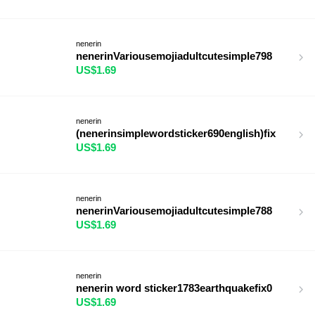
nenerin
nenerinVariousemojiadultcutesimple798
US$1.69
nenerin
(nenerinsimplewordsticker690english)fix
US$1.69
nenerin
nenerinVariousemojiadultcutesimple788
US$1.69
nenerin
nenerin word sticker1783earthquakefix0
US$1.69