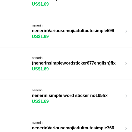
US$1.69
nenerin
nenerinVariousemojiadultcutesimple598
US$1.69
nenerin
(nenerinsimplewordsticker677english)fix
US$1.69
nenerin
nenerin simple word sticker no185fix
US$1.69
nenerin
nenerinVariousemojiadultcutesimple766