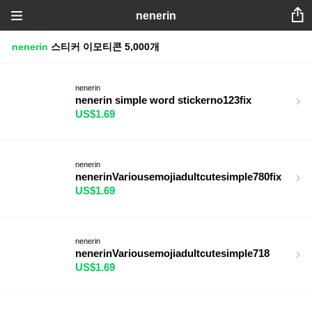
nenerin
nenerin
스티커
이모티콘
5,000개
nenerin
nenerin simple word stickerno123fix
US$1.69
nenerin
nenerinVariousemojiadultcutesimple780fix
US$1.69
nenerin
nenerinVariousemojiadultcutesimple718
US$1.69