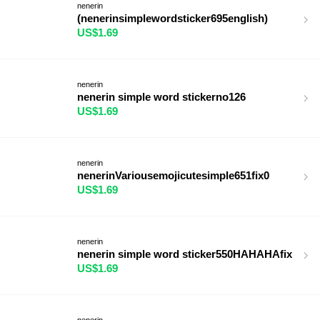
nenerin
(nenerinsimplewordsticker695english)
US$1.69
nenerin
nenerin simple word stickerno126
US$1.69
nenerin
nenerinVariousemojicutesimple651fix0
US$1.69
nenerin
nenerin simple word sticker550HAHAHAfix
US$1.69
nenerin