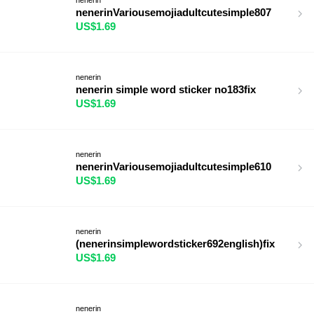
nenerinVariousemojiadultcutesimple807
US$1.69
nenerin
nenerin simple word sticker no183fix
US$1.69
nenerin
nenerinVariousemojiadultcutesimple610
US$1.69
nenerin
(nenerinsimplewordsticker692english)fix
US$1.69
nenerin