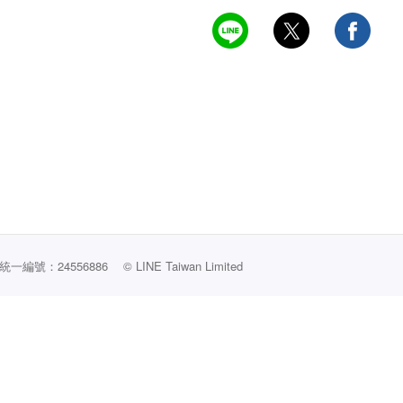
編號：24556886
© LINE Taiwan Limited