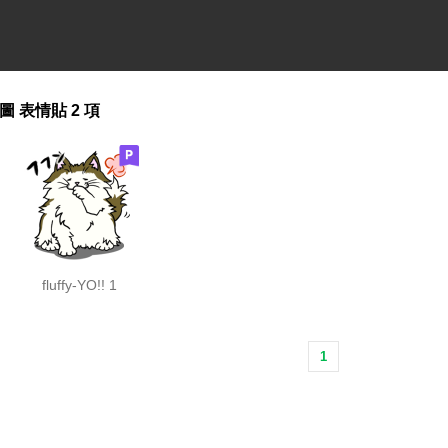
圖
表情貼
2 項
fluffy-YO!! 1
1