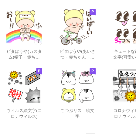
のぼり)
ち)
ッセー
ピタぼうや(カスタ
ピタぼうや(あいさ
キュートな
ム)帽子・赤ちゃ
つ・赤ちゃん・あ
文字(可愛
ん・相槌
いづち)
パクト
ウィルス絵文字(コ
こつぶリス 絵文
コロナウィ
ロナウィルス)
字
ロナウィル
ンフル