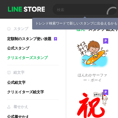
トレンド検索ワードで新しいスタンプに出会えるかも
スタンプ
ぽん
スタンプ
絵文
定額制のスタンプ使い放題
公式スタンプ
クリエイターズスタンプ
絵文字
ほんわかサーファ
ー・ボーイ
公式絵文字
クリエイターズ絵文字
着せかえ
公式着せかえ