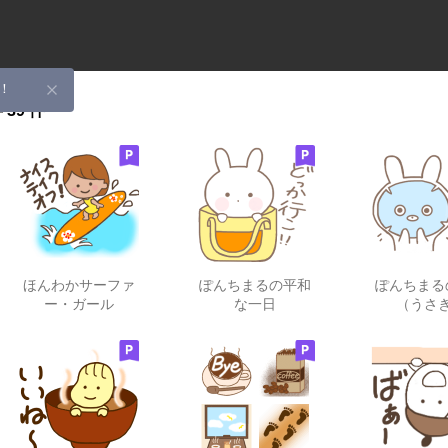
！
字
39 件
ほんわかサーファ
ぽんちまるの平和
ぽんちまる
ー・ガール
な一日
（うさ