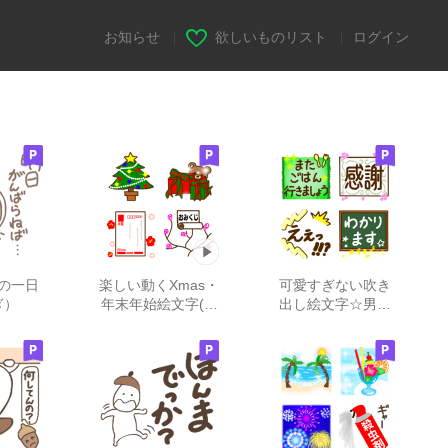
お知らせ
|
欲しいものリスト
|
ログイン
の一日
楽しい動くXmas・
可愛すぎない吹き
ぎ）
年末年始絵文字(正
出し絵文字☆男性
月・冬)
☆大人