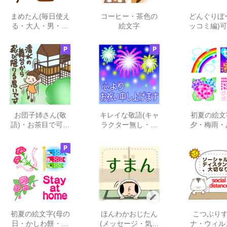
まめたん(毎日使え
コーヒー・茶色の
どんぐりぼ
る・大人・男・シ
絵文字
ッコミ編)
ンプル)
ない
お団子姉さん(敬
キレイな敬語(キャ
初夏の絵文
語)・お茶目で可愛
ラクター無し・ビ
夕・梅雨・
い
ジネス)
い・傘
初夏の絵文字(母の
ほんわかおじたん
こつぶりす
日・かしわ餅・鯉
(メッセージ・気持
ナ・ウィル