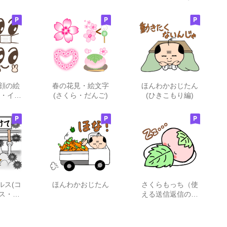
ジ)
プ・春・桜
づち)
顔の絵
春の花見・絵文字
ほんわかおじたん
い・イン
(さくら・だんご)
(ひきこもり編)
)
ルス(コ
ほんわかおじたん
さくらもっち（使
ス・イ
える送信返信のお
)
供）