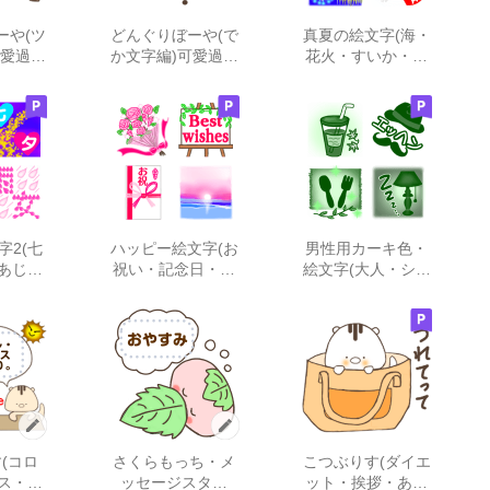
ーや(ツ
どんぐりぼーや(で
真夏の絵文字(海・
可愛過ぎ
か文字編)可愛過ぎ
花火・すいか・水
ない
分補給)
字2(七
ハッピー絵文字(お
男性用カーキ色・
あじさ
祝い・記念日・乾
絵文字(大人・シブ
)
杯・寿)
カワ)
(コロ
さくらもっち・メ
こつぶりす(ダイエ
ス・メ
ッセージスタン
ット・挨拶・あい