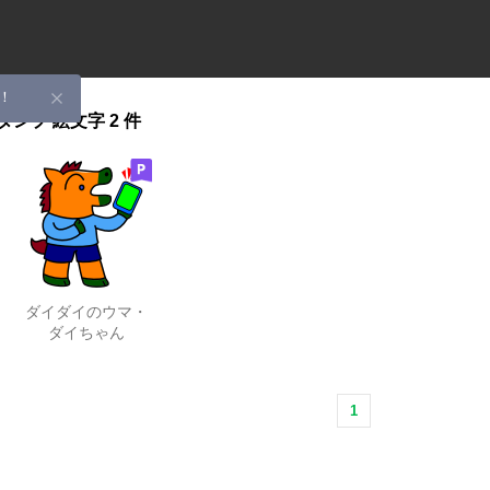
！
タンプ
絵文字
2 件
ダイダイのウマ・
ダイちゃん
1