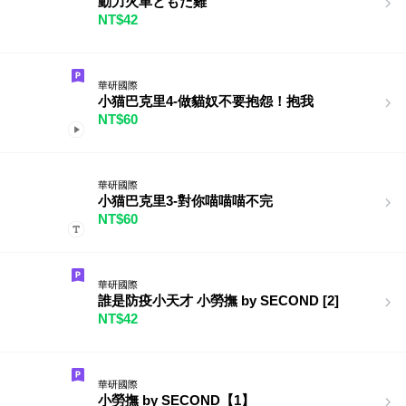
動力火車ともだ雞
NT$42
華研國際
小猫巴克里4-做貓奴不要抱怨！抱我
NT$60
華研國際
小猫巴克里3-對你喵喵喵不完
NT$60
華研國際
誰是防疫小天才 小勞撫 by SECOND [2]
NT$42
華研國際
小勞撫 by SECOND【1】