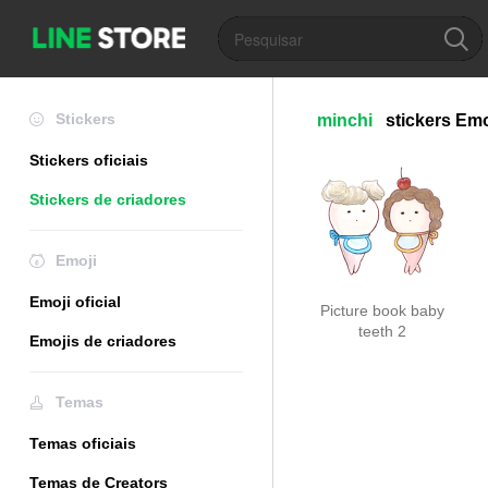
Stickers
minchi
stickers
Emo
Stickers oficiais
Stickers de criadores
Emoji
Emoji oficial
Picture book baby
teeth 2
Emojis de criadores
Temas
Temas oficiais
Temas de Creators