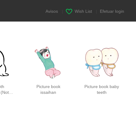
Avisos
|
Wish List
|
Efetuar login
th
Picture book
Picture book baby
 (Not
issaihan
teeth
ell)