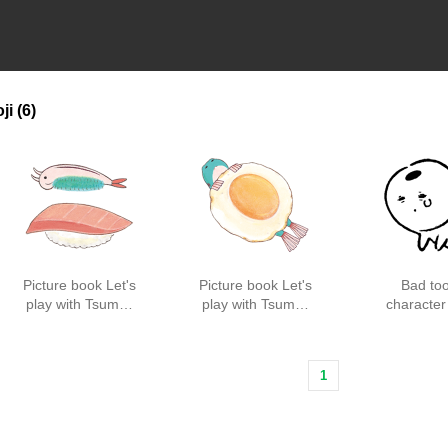
ji
(6)
Picture book Let's
Picture book Let's
Bad too
play with Tsumu-
play with Tsumu-
character
chan2
chan
feeling w
1