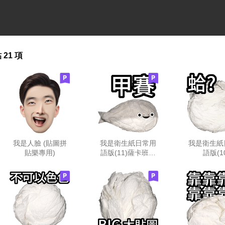
貼
21 項
我是人臉 (貼圖拼
我是衛生紙日常用
我是衛生紙
貼樂專用)
語版(11)薩卡班甲
語版(1
魚!?