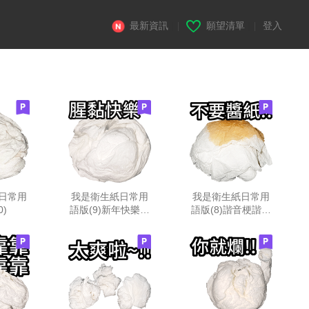
最新資訊
|
願望清單
|
登入
日常用
我是衛生紙日常用
我是衛生紙日常用
0)
語版(9)新年快樂紅
語版(8)諧音梗諧起
包拿來!
來!!