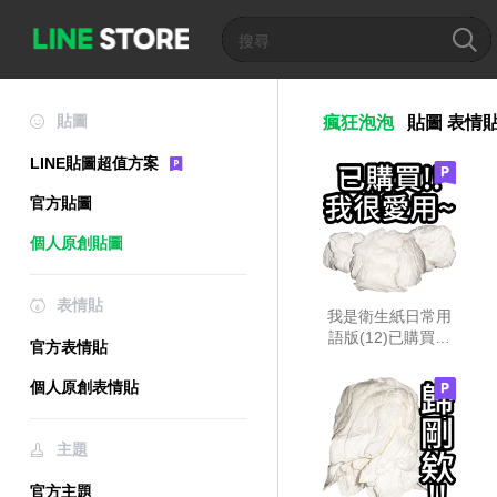
貼圖
瘋狂泡泡
貼圖
表情
LINE貼圖超值方案
官方貼圖
個人原創貼圖
表情貼
我是衛生紙日常用
語版(12)已購買大
官方表情貼
人都愛用
個人原創表情貼
主題
官方主題