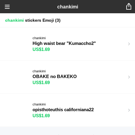
chankimi
chankimi
stickers
Emoji
(3)
chankimi
High waist bear "Kumaccho2"
US$1.69
chankimi
OBAKE no BAKEKO
US$1.69
chankimi
opisthoteuthis californiana22
US$1.69