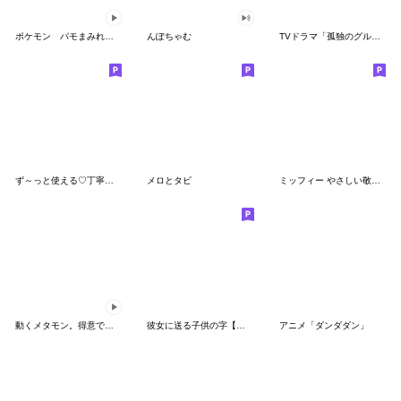
ポケモン パモまみれスタンプ
んぽちゃむ
TVドラマ「孤独のグルメ」
ず～っと使える♡丁寧な敬語お辞儀スタンプ
メロとタビ
ミッフィー やさしい敬語スタンプ
動くメタモン。得意でも苦手でもへんしん！
彼女に送る子供の字【カップル・彼氏】
アニメ「ダンダダン」