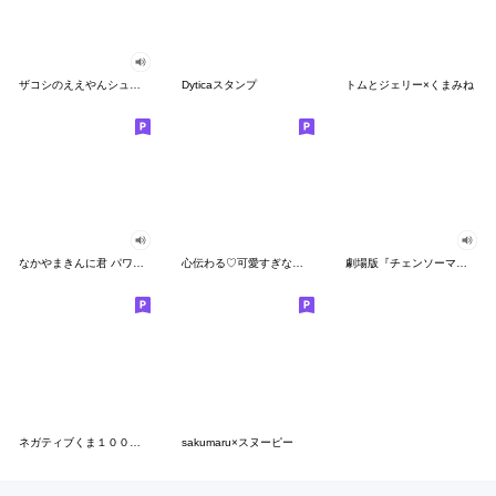
ザコシのええやんシューシュースタンプ
Dyticaスタンプ
トムとジェリー×くまみね
なかやまきんに君 パワー!!スタンプ
心伝わる♡可愛すぎない大人の長文スタンプ
劇場版『チェンソーマン レゼ篇』
ネガティブくま１００％ 憂鬱な一日
sakumaru×スヌーピー