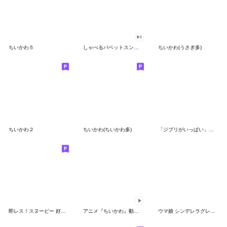
ちいかわ５
しゃべるパペットスンスン（GOOD）
ちいかわ(うさぎ多)
ちいかわ２
ちいかわ(ちいかわ多)
「ジブリがいっぱい」スタンプ
即レス！スヌーピー 好印象な長文スタンプ
アニメ『ちいかわ』動くLINEスタンプ vol.1
ウマ娘 シンデレラグレイ かんたんオグリ