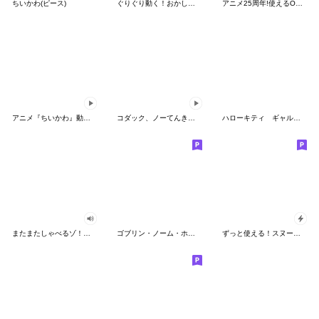
ちいかわ(ピース)
ぐりぐり動く！おかしなポケモンスタンプ
アニメ25周年!使えるONE PIECEスタンプ
アニメ『ちいかわ』動くLINEスタンプ vol.2
コダック、ノーてんきに悩み中！
ハローキティ ギャルバイブス♡
またまたしゃべるゾ！クレヨンしんちゃん
ゴブリン・ノーム・ホーン
ずっと使える！スヌーピーのグリーティング