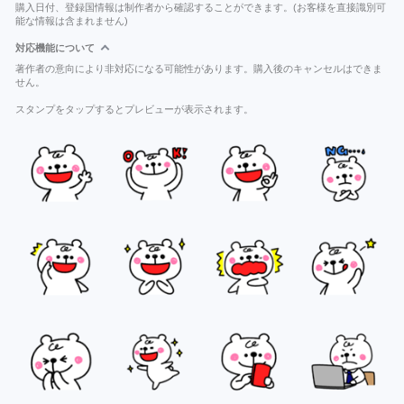
購入日付、登録国情報は制作者から確認することができます。(お客様を直接識別可
能な情報は含まれません)
対応機能について
著作者の意向により非対応になる可能性があります。購入後のキャンセルはできま
せん。
スタンプをタップするとプレビューが表示されます。