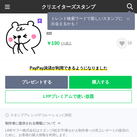
クリエイターズスタンプ
トレンド検索ワードで新しいスタンプに
出会えるかも！
しろくまペンタン
emi
￥190
18
1%還元
PayPay決済が利用できるようになりました
プレゼントする
購入する
LYPプレミアムで使い放題
スタンプアレンジ/デコレーションに対応
制作者に提供される情報について
LINEヤフー株式会社はスタンプ/絵文字/着せかえ制作者への売上レポートの提供の
ために、お客様の購入情報を利用します。