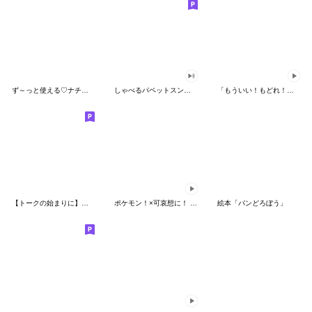
ず～っと使える♡ナチュラルガール
しゃべるパペットスンスン（HAPPY）
「もういい！もどれ！ピカチュウ！」
【トークの始まりに】ゆるカワ♪スヌーピー
ポケモン！×可哀想に！ ムチっとスタンプ
絵本「パンどろぼう」