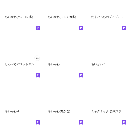
ちいかわ(ハチワレ多)
ちいかわ(モモンガ多)
たまごっちのプチプチおみせっち
しゃべるパペットスンスン
ちいかわ
ちいかわ３
ちいかわ４
ちいかわ(冬かな)
ミャクミャク 公式スタンプ第２弾