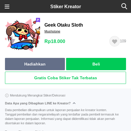
Stiker Kreator
Geek Otaku Sloth
Mushstone
Rp18.000
109
Hadiahkan
Beli
Gratis Coba Stiker Tak Terbatas
Mendukung Merangkai Stiker/Dekorasi
Data Apa yang Dibagikan LINE ke Kreator?
Data pembelian dikumpulkan untuk laporan penjualan ke kreator konten.
Tanggal pembelian dan negara/wilayah yang terdaftar pada pembeli termasuk ke
dalam laporan penjualan. Informasi yang dapat diidentifikasi tidak akan pernah
disertakan ke dalam laporan.