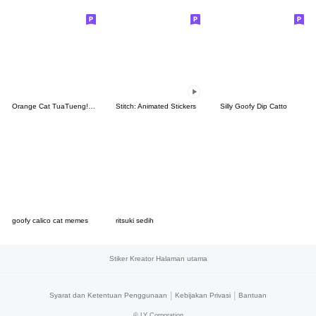
Orange Cat TuaTueng! (ENG)
Stitch: Animated Stickers
Silly Goofy Dip Catto
goofy calico cat memes
ritsuki sedih
Stiker Kreator Halaman utama
|
|
Syarat dan Ketentuan Penggunaan
Kebijakan Privasi
Bantuan
©
LY Corporation