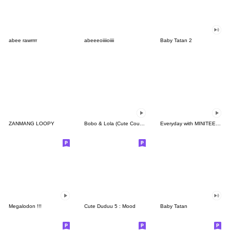
abee rawrrrr
abeeeoiiiioiiii
Baby Tatan 2
ZANMANG LOOPY
Bobo & Lola (Cute Couple)
Everyday with MINITEEN by SEVENTEEN
Megalodon !!!
Cute Duduu 5 : Mood
Baby Tatan