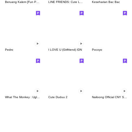
Beruang Kalem [Fun Pack]
LINE FRIENDS: Cute Loving Expressions
Keseharian Bac Bac
Pedro
I LOVE U (Girlfriend) IDN
Pocoyo
What The Monkey : Ugly Face
Cute Duduu 2
Nailoong Official CNY Sticker