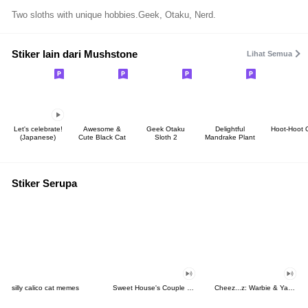
Two sloths with unique hobbies.Geek, Otaku, Nerd.
Stiker lain dari Mushstone
Lihat Semua
Let's celebrate!
Awesome &
Geek Otaku
Delightful
Hoot-Hoot 
(Japanese)
Cute Black Cat
Sloth 2
Mandrake Plant
Stiker Serupa
silly calico cat memes
Sweet House's Couple in Love
Cheez...z: Warbie & Yama 3