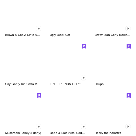
Brown & Cony: Cinta Abadi
Ugly Black Cat
Brown dan Cony Makin Mesra
Silly Goofy Dip Catto V.3
LINE FRIENDS Full of Love
Hitups
Mushroom Family (Funny)
Bobo & Lola (Viral Couple)
Rocky the hamster