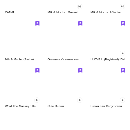
CAT=!!
Milk & Mocha : Gemes!
Milk & Mocha: Affection
Milk & Mocha (Sachet Sticker)
Greensock's meme essentials
I LOVE U (Boyfriend) IDN
What The Monkey : Rock It!
Cute Duduu
Brown dan Cony: Penuh Kasih