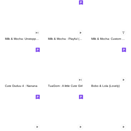
Milk & Mocha: Unstoppable Lovers
Milk & Mocha : Playful (Animated)
Milk & Mocha: Custom Stickers
Cute Duduu 4 : Nanana
TuaGom : A little Cute Girl
Bobo & Lola (Lovely)