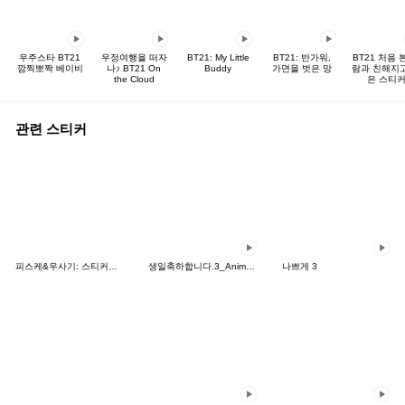
우주스타 BT21
우정여행을 떠자
BT21: My Little
BT21: 반가워,
BT21 처음 
깜찍뽀짝 베이비
나♪ BT21 On
Buddy
가면을 벗은 망
람과 친해지
the Cloud
은 스티
관련 스티커
피스케&우사기: 스티커의 날
생일축하합니다.3_Animated
나쁘게 3