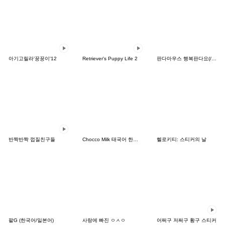
아기고릴라'꿍꿍이'12
Retriever's Puppy Life 2
판다마우스 행복판다요(//v//)
반짝반짝 껍질친구들
Chocco Milk 태국어 한국어 THAI-KOREA
헬로키티: 스티커의 날
팥G (한국어/일본어)
사랑에 빠진 ㅇㅅㅇ
어쩌구 저쩌구 황구 스티커