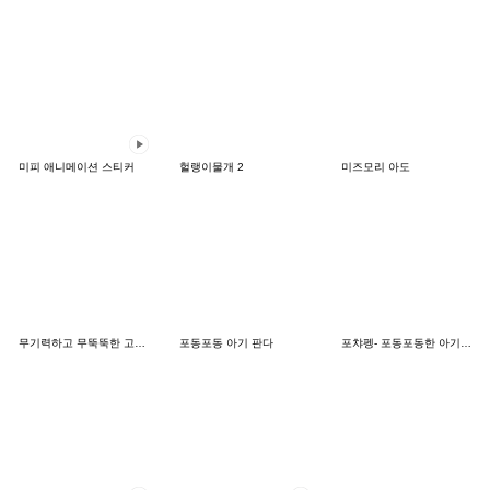
미피 애니메이션 스티커
헐랭이물개 2
미즈모리 아도
무기력하고 무뚝뚝한 고양이
포동포동 아기 판다
포챠펭- 포동포동한 아기 펭귄