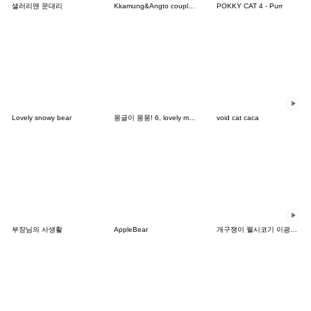
샐러리맨 문대리
Kkamung&Angto couple10(Angto ver.)
POKKY CAT 4 - Purr
Lovely snowy bear
몽글이 몽몽! 6, lovely mongmong
void cat caca
부장님의 사생활
AppleBear
개구쟁이 웰시코기 이광복 씨