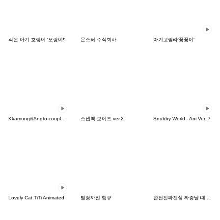
작은 아기 호랑이 '오랑이!'
몬스터 주식회사
아기고릴라'꿍꿍이'
Kkamung&Angto couple6(Kkamung ver.)
스냅백 보이즈 ver.2
Snubby World - Ani Ver. 7
Lovely Cat TiTi Animated
발랑까진 햄규
완전진짜진심 짜증날 때 있잖아