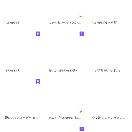
ちいかわ５
しゃべるパペットスンスン（GOOD）
ちいかわ(うさぎ多)
ちいかわ２
ちいかわ(ちいかわ多)
「ジブリがいっぱい」スタンプ
即レス！スヌーピー 好印象な長文スタンプ
アニメ『ちいかわ』動くLINEスタンプ vol.1
ウマ娘 シンデレラグレイ かんたんオグリ