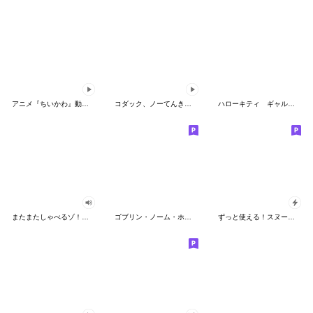
アニメ『ちいかわ』動くLINEスタンプ vol.2
コダック、ノーてんきに悩み中！
ハローキティ ギャルバイブス♡
またまたしゃべるゾ！クレヨンしんちゃん
ゴブリン・ノーム・ホーン
ずっと使える！スヌーピーのグリーティング