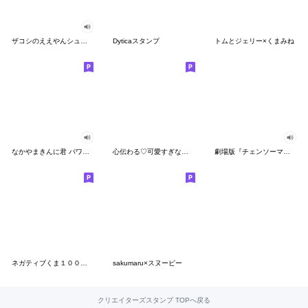
ザコシのええやんシューシュースタンプ
Dyticaスタンプ
トムとジェリー×くまみね
なかやまきんに君 パワー!!スタンプ
心伝わる♡可愛すぎない大人の長文スタンプ
劇場版『チェンソーマン レゼ篇』
ネガティブくま１００％ 憂鬱な一日
sakumaru×スヌーピー
クリエイターズスタンプ TOPへ戻る