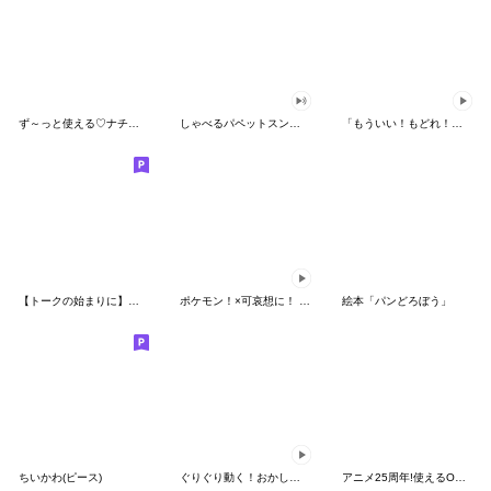
ず～っと使える♡ナチュラルガール
しゃべるパペットスンスン（HAPPY）
「もういい！もどれ！ピカチュウ！」
【トークの始まりに】ゆるカワ♪スヌーピー
ポケモン！×可哀想に！ ムチっとスタンプ
絵本「パンどろぼう」
ちいかわ(ピース)
ぐりぐり動く！おかしなポケモンスタンプ
アニメ25周年!使えるONE PIECEスタンプ