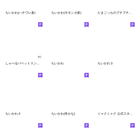
ちいかわ(ハチワレ多)
ちいかわ(モモンガ多)
たまごっちのプチプチおみせっち
しゃべるパペットスンスン
ちいかわ
ちいかわ３
ちいかわ４
ちいかわ(冬かな)
ミャクミャク 公式スタンプ第２弾