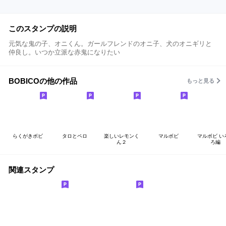
このスタンプの説明
元気な鬼の子、オニくん。ガールフレンドのオニ子、犬のオニギリと
仲良し。いつか立派な赤鬼になりたい
BOBICOの他の作品
もっと見る
らくがきボビ
タロとペロ
楽しいレモンく
マルボビ
マルボビ い
ん２
ろ編
関連スタンプ