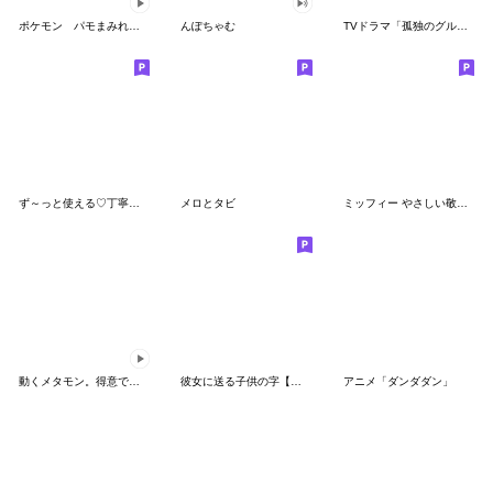
ポケモン パモまみれスタンプ
んぽちゃむ
TVドラマ「孤独のグルメ」
ず～っと使える♡丁寧な敬語お辞儀スタンプ
メロとタビ
ミッフィー やさしい敬語スタンプ
動くメタモン。得意でも苦手でもへんしん！
彼女に送る子供の字【カップル・彼氏】
アニメ「ダンダダン」