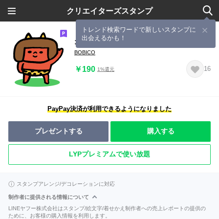
クリエイターズスタンプ
トレンド検索ワードで新しいスタンプに
出会えるかも！
オニくん
BOBICO
￥190
16
1%還元
PayPay決済が利用できるようになりました
プレゼントする
購入する
LYPプレミアムで使い放題
スタンプアレンジ/デコレーションに対応
制作者に提供される情報について
LINEヤフー株式会社はスタンプ/絵文字/着せかえ制作者への売上レポートの提供の
ために、お客様の購入情報を利用します。