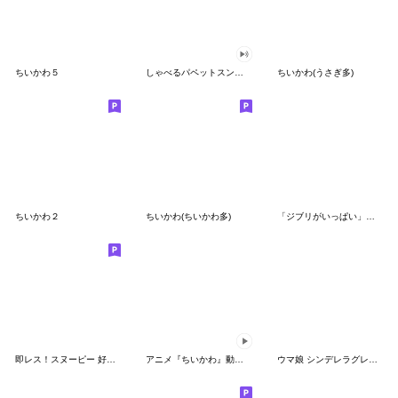
ちいかわ５
しゃべるパペットスンスン（GOOD）
ちいかわ(うさぎ多)
ちいかわ２
ちいかわ(ちいかわ多)
「ジブリがいっぱい」スタンプ
即レス！スヌーピー 好印象な長文スタンプ
アニメ『ちいかわ』動くLINEスタンプ vol.1
ウマ娘 シンデレラグレイ かんたんオグリ