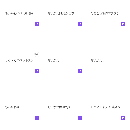
ちいかわ(ハチワレ多)
ちいかわ(モモンガ多)
たまごっちのプチプチおみせっち
しゃべるパペットスンスン
ちいかわ
ちいかわ３
ちいかわ４
ちいかわ(冬かな)
ミャクミャク 公式スタンプ第２弾