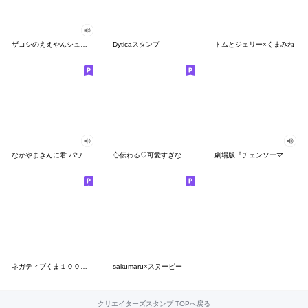
ザコシのええやんシューシュースタンプ
Dyticaスタンプ
トムとジェリー×くまみね
なかやまきんに君 パワー!!スタンプ
心伝わる♡可愛すぎない大人の長文スタンプ
劇場版『チェンソーマン レゼ篇』
ネガティブくま１００％ 憂鬱な一日
sakumaru×スヌーピー
クリエイターズスタンプ TOPへ戻る