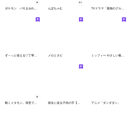
ポケモン パモまみれスタンプ
んぽちゃむ
TVドラマ「孤独のグルメ」
ず～っと使える♡丁寧な敬語お辞儀スタンプ
メロとタビ
ミッフィー やさしい敬語スタンプ
動くメタモン。得意でも苦手でもへんしん！
彼女に送る子供の字【カップル・彼氏】
アニメ「ダンダダン」