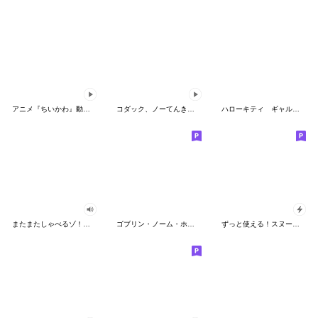
アニメ『ちいかわ』動くLINEスタンプ vol.2
コダック、ノーてんきに悩み中！
ハローキティ ギャルバイブス♡
またまたしゃべるゾ！クレヨンしんちゃん
ゴブリン・ノーム・ホーン
ずっと使える！スヌーピーのグリーティング