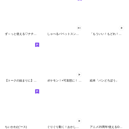
ず～っと使える♡ナチュラルガール
しゃべるパペットスンスン（HAPPY）
「もういい！もどれ！ピカチュウ！」
【トークの始まりに】ゆるカワ♪スヌーピー
ポケモン！×可哀想に！ ムチっとスタンプ
絵本「パンどろぼう」
ちいかわ(ピース)
ぐりぐり動く！おかしなポケモンスタンプ
アニメ25周年!使えるONE PIECEスタンプ