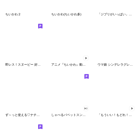
ちいかわ２
ちいかわ(ちいかわ多)
「ジブリがいっぱい」スタンプ
即レス！スヌーピー 好印象な長文スタンプ
アニメ『ちいかわ』動くLINEスタンプ vol.1
ウマ娘 シンデレラグレイ かんたんオグリ
ず～っと使える♡ナチュラルガール
しゃべるパペットスンスン（HAPPY）
「もういい！もどれ！ピカチュウ！」