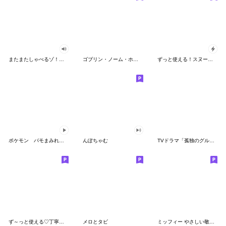
またまたしゃべるゾ！クレヨンしんちゃん
ゴブリン・ノーム・ホーン
ずっと使える！スヌーピーのグリーティング
ポケモン パモまみれスタンプ
んぽちゃむ
TVドラマ「孤独のグルメ」
ず～っと使える♡丁寧な敬語お辞儀スタンプ
メロとタビ
ミッフィー やさしい敬語スタンプ