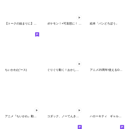
【トークの始まりに】ゆるカワ♪スヌーピー
ポケモン！×可哀想に！ ムチっとスタンプ
絵本「パンどろぼう」
ちいかわ(ピース)
ぐりぐり動く！おかしなポケモンスタンプ
アニメ25周年!使えるONE PIECEスタンプ
アニメ『ちいかわ』動くLINEスタンプ vol.2
コダック、ノーてんきに悩み中！
ハローキティ ギャルバイブス♡