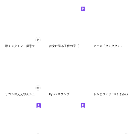
動くメタモン。得意でも苦手でもへんしん！
彼女に送る子供の字【カップル・彼氏】
アニメ「ダンダダン」
ザコシのええやんシューシュースタンプ
Dyticaスタンプ
トムとジェリー×くまみね