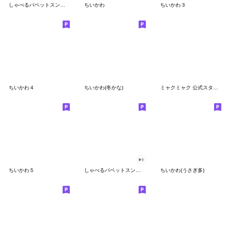
しゃべるパペットスンスン
ちいかわ
ちいかわ３
ちいかわ４
ちいかわ(冬かな)
ミャクミャク 公式スタンプ第２弾
ちいかわ５
しゃべるパペットスンスン（GOOD）
ちいかわ(うさぎ多)