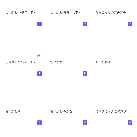
ちいかわ(ハチワレ多)
ちいかわ(モモンガ多)
たまごっちのプチプチおみせっち
しゃべるパペットスンスン
ちいかわ
ちいかわ３
ちいかわ４
ちいかわ(冬かな)
ミャクミャク 公式スタンプ第２弾