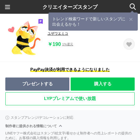
クリエイターズスタンプ
トレンド検索ワードで新しいスタンプに
出会えるかも！
ビキニキャッツ
ユザワエミコ
￥190
1%還元
PayPay決済が利用できるようになりました
プレゼントする
購入する
LYPプレミアムで使い放題
スタンプアレンジ/デコレーションに対応
制作者に提供される情報について
LINEヤフー株式会社はスタンプ/絵文字/着せかえ制作者への売上レポートの提供の
ために、お客様の購入情報を利用します。