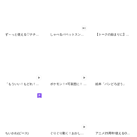
ず～っと使える♡ナチュラルガール
しゃべるパペットスンスン（HAPPY）
【トークの始まりに】ゆるカワ♪スヌーピー
「もういい！もどれ！ピカチュウ！」
ポケモン！×可哀想に！ ムチっとスタンプ
絵本「パンどろぼう」
ちいかわ(ピース)
ぐりぐり動く！おかしなポケモンスタンプ
アニメ25周年!使えるONE PIECEスタンプ