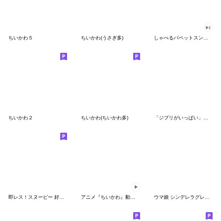
ちいかわ５
ちいかわ(うさぎ多)
しゃべるパペットスンスン（GOOD）
ちいかわ２
ちいかわ(ちいかわ多)
「ジブリがいっぱい」スタンプ
即レス！スヌーピー 好印象な長文スタンプ
アニメ『ちいかわ』動くLINEスタンプ vol.1
ウマ娘 シンデレラグレイ かんたんオグリ