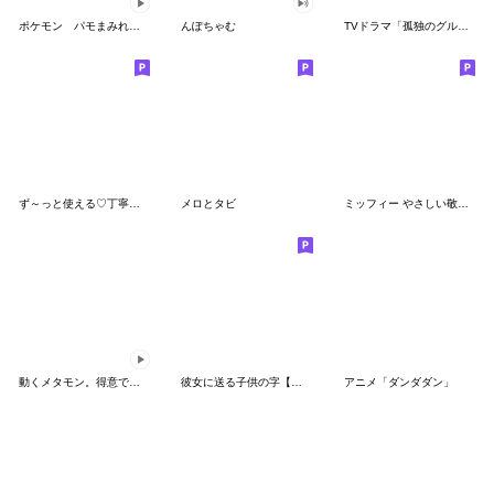
ポケモン パモまみれスタンプ
んぽちゃむ
TVドラマ「孤独のグルメ」
ず～っと使える♡丁寧な敬語お辞儀スタンプ
メロとタビ
ミッフィー やさしい敬語スタンプ
動くメタモン。得意でも苦手でもへんしん！
彼女に送る子供の字【カップル・彼氏】
アニメ「ダンダダン」