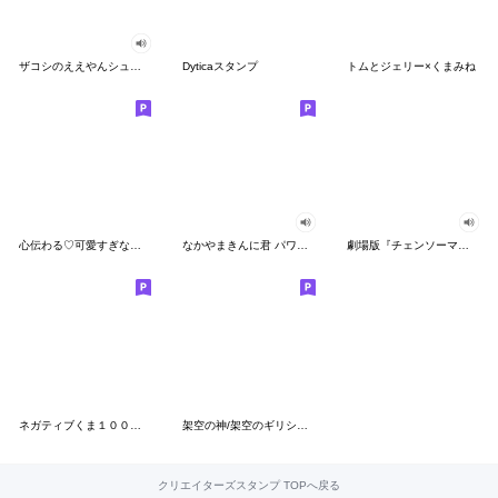
ザコシのええやんシューシュースタンプ
Dyticaスタンプ
トムとジェリー×くまみね
心伝わる♡可愛すぎない大人の長文スタンプ
なかやまきんに君 パワー!!スタンプ
劇場版『チェンソーマン レゼ篇』
ネガティブくま１００％ 憂鬱な一日
架空の神/架空のギリシャ神話
クリエイターズスタンプ TOPへ戻る