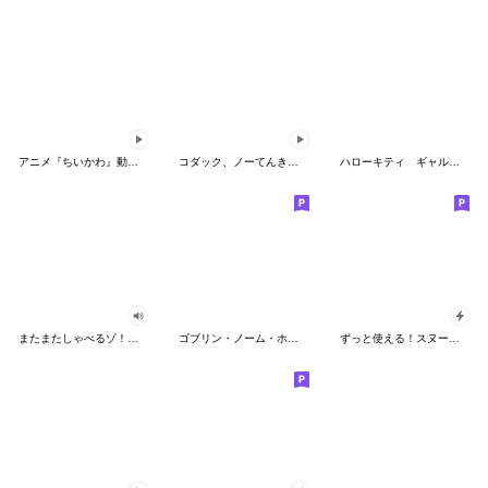
アニメ『ちいかわ』動くLINEスタンプ vol.2
コダック、ノーてんきに悩み中！
ハローキティ ギャルバイブス♡
またまたしゃべるゾ！クレヨンしんちゃん
ゴブリン・ノーム・ホーン
ずっと使える！スヌーピーのグリーティング