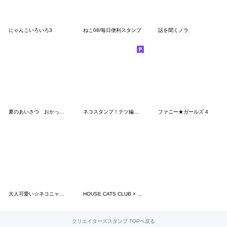
にゃんこいろいろ3
ねこ08/毎日便利スタンプ
話を聞くノラ
夏のあいさつ おかっぱちゃんと猫
ネコスタンプ！テツ編 コロコロ毛玉日記
ファニー★ガールズ 4
大人可愛い☆ネコニャンデス
HOUSE CATS CLUB × Orneko
クリエイターズスタンプ TOPへ戻る