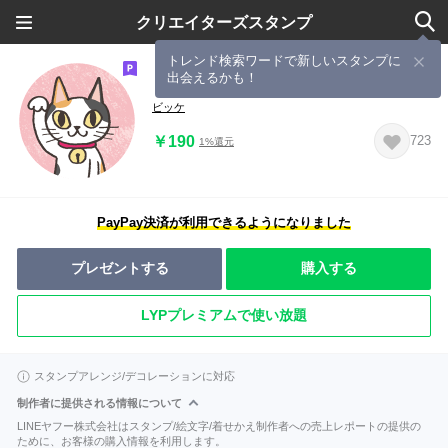
クリエイターズスタンプ
トレンド検索ワードで新しいスタンプに
出会えるかも！
ビッケと猫の仲間たち
ビッケ
￥190
723
1%還元
PayPay決済が利用できるようになりました
プレゼントする
購入する
LYPプレミアムで使い放題
スタンプアレンジ/デコレーションに対応
制作者に提供される情報について
LINEヤフー株式会社はスタンプ/絵文字/着せかえ制作者への売上レポートの提供の
ために、お客様の購入情報を利用します。