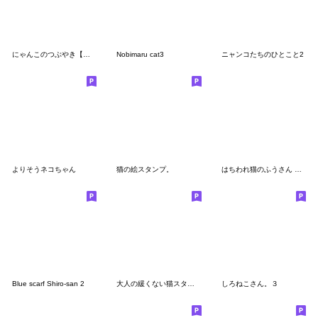
にゃんこのつぶやき【敬語編】
Nobimaru cat3
ニャンコたちのひとこと2
よりそうネコちゃん
猫の絵スタンプ。
はちわれ猫のふうさん パート2
Blue scarf Shiro-san 2
大人の緩くない猫スタンプ
しろねこさん。３