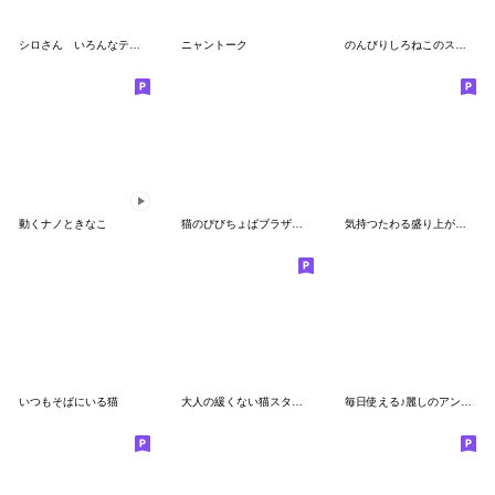
シロさん いろんなテンションのご挨拶
ニャントーク
のんびりしろねこのスタンプ
動くナノときなこ
猫のびびちょぱブラザーズ パート2
気持つたわる盛り上がる、ねこスタンプ。
いつもそばにいる猫
大人の緩くない猫スタンプーその２
毎日使える♪麗しのアンジー