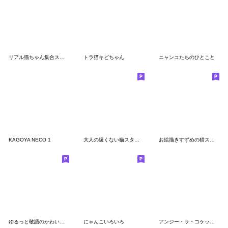
リアル猫ちゃん集合スタンプ第②弾
トラ猫キビちゃん
ニャンコたちのひとこと
KAGOYA NECO 1
大人の緩くない猫スタンプー集団編
お絵描きすずめの猫スタンプ その1
ゆるっと敬語のかわいい猫ちゃん
にゃんこいろいろ
アンジー・ラ・コケット 夏のアンジー