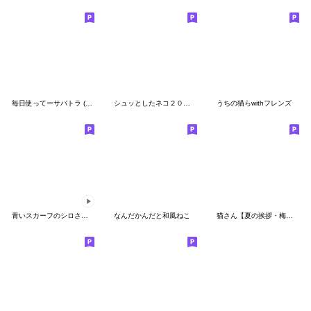
毎日使ってーサバトラ (敬語)
シュッとしたネコ２０ 冬
うちの猫らwithフレンズ
青いスカーフのシロさん アニメーション２
なんだかんだと和風ねこ
猫さん【夏の挨拶・梅雨・敬語・丁寧語】