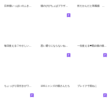
日本猫いっぱいのふきだし
猫のびびちょぱブラザーズ
何だかんだと和風猫 キジトラアクティブ編
毎日使える♡やさしいネコの日常スタンプ
思い通りにならないねこのスタンプ
一生使える❤黒白猫の猫写真♪
ちょっぴり目付きがワルい猫《丁寧語》
100ニャンズの猫さんたち
ブレイク寸前ねこ