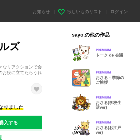
お知らせ
|
欲しいものリスト
|
ログイン
sayo.の他の作品
ルズ
トーク de 会議
々なリアクションで会
のお役に立てたらうれ
おさる・季節の
ご挨拶
おさる(学校生
になりました
活ver)
購入する
おさる(お江戸
ver)
題