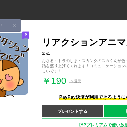
！
リアクションアニマ
sayo.
おさる・トラのしま・スカンクのスカくんが色
話を盛り上げてくれます！コミュニケーション
しいです！
￥190
1%還元
PayPay決済が利用できるよう
プレゼントする
LYPプレミアムで使い放