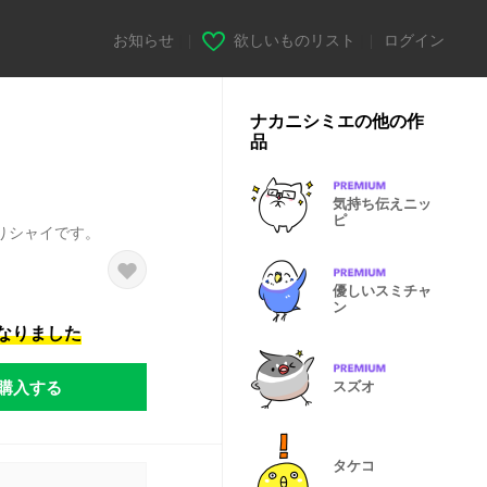
お知らせ
|
欲しいものリスト
|
ログイン
ナカニシミエの他の作
品
気持ち伝えニッ
ピ
りシャイです。
優しいスミチャ
ン
になりました
購入する
スズオ
タケコ