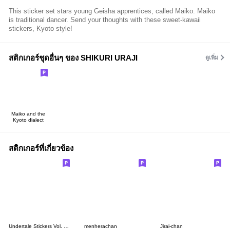
This sticker set stars young Geisha apprentices, called Maiko. Maiko
is traditional dancer. Send your thoughts with these sweet-kawaii
stickers, Kyoto style!
สติกเกอร์ชุดอื่นๆ ของ SHIKURI URAJI
ดูเพิ่ม
Maiko and the
Kyoto dialect
สติกเกอร์ที่เกี่ยวข้อง
Undertale Stickers Vol. 1 (English)
menherachan
Jirai-chan