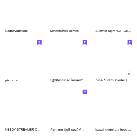
Countryhumans
Mathematics Berries
Summer Night V.3 : Good day at school
pien chan.
ปฏิบัติการแปลงโฉมลูกสาวเจ้าพ่อ 1
วงกต กับเพื่อนร่วมห้องสุดเฮี้ยน
NEEDY STREAMER OVERLOAD 2
น้องวงกต ผู้มุมิ แบบมีคำพูด
kawaii mennhera boys sticker