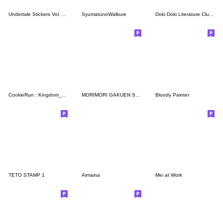
Undertale Stickers Vol. 3 (English)
SyumatunoWalkure
Doki Doki Literature Club Stickers
CookieRun : Kingdom_Golden Cheese_REV.
MORIMORI GAKUEN STICKER
Bloody Painter
TETO STAMP 1
Aimaina
Mei at Work