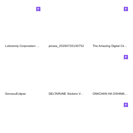
Lobotomy Corporation Sephira
pinata_20260720130752
The Amazing Digital Circus Sticker 1
GensouEclipse
DELTARUNE Stickers Vol. 1 (English)
ONIICHAN HA OSHIMAI 2