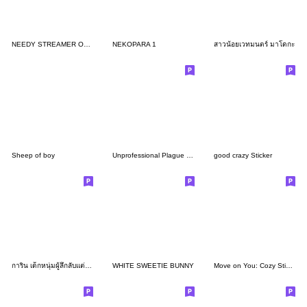
NEEDY STREAMER OVERLOAD
NEKOPARA 1
สาวน้อยเวทมนตร์ มาโดกะ
Sheep of boy
Unprofessional Plague Doc.
good crazy Sticker
การิน เด็กหนุ่มผู้ลึกลับแต่น่ารัก?
WHITE SWEETIE BUNNY
Move on You: Cozy Stickers