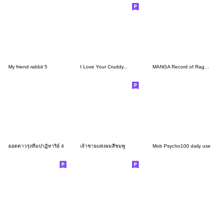
My friend rabbit 5
I Love Your Cruddy...
MANGA Record of Ragnarok Vol.2
ยอดดาวรุ่งทีมปาฏิหาริย์ 4
เจ้าชายแห่งผมสีชมพู
Mob Psycho100 daily use