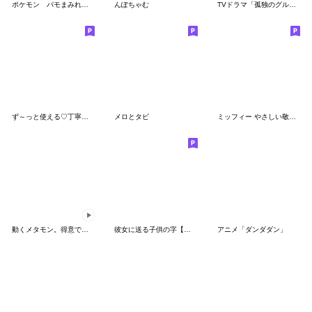
ポケモン パモまみれスタンプ
んぽちゃむ
TVドラマ「孤独のグルメ」
ず～っと使える♡丁寧な敬語お辞儀スタンプ
メロとタビ
ミッフィー やさしい敬語スタンプ
動くメタモン。得意でも苦手でもへんしん！
彼女に送る子供の字【カップル・彼氏】
アニメ「ダンダダン」