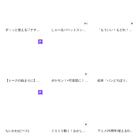
ず～っと使える♡ナチュラルガール
しゃべるパペットスンスン（HAPPY）
「もういい！もどれ！ピカチュウ！」
【トークの始まりに】ゆるカワ♪スヌーピー
ポケモン！×可哀想に！ ムチっとスタンプ
絵本「パンどろぼう」
ちいかわ(ピース)
ぐりぐり動く！おかしなポケモンスタンプ
アニメ25周年!使えるONE PIECEスタンプ