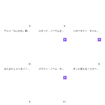
アニメ『ちいかわ』動くLINEスタンプ vol.2
コダック、ノーてんきに悩み中！
ハローキティ ギャルバイブス♡
またまたしゃべるゾ！クレヨンしんちゃん
ゴブリン・ノーム・ホーン
ずっと使える！スヌーピーのグリーティング