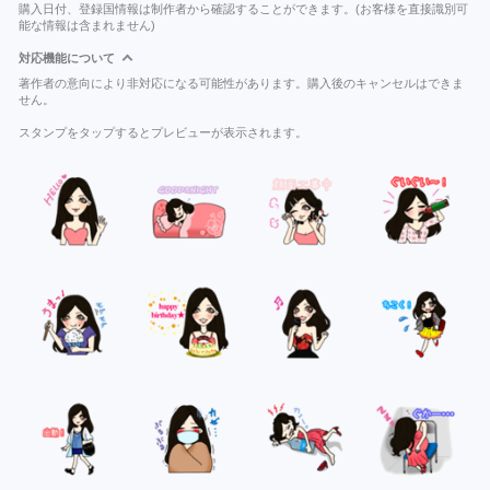
購入日付、登録国情報は制作者から確認することができます。(お客様を直接識別可
能な情報は含まれません)
対応機能について
著作者の意向により非対応になる可能性があります。購入後のキャンセルはできま
せん。
スタンプをタップするとプレビューが表示されます。