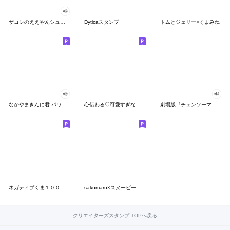
ザコシのええやんシューシュースタンプ
Dyticaスタンプ
トムとジェリー×くまみね
なかやまきんに君 パワー!!スタンプ
心伝わる♡可愛すぎない大人の長文スタンプ
劇場版『チェンソーマン レゼ篇』
ネガティブくま１００％ 憂鬱な一日
sakumaru×スヌーピー
クリエイターズスタンプ TOPへ戻る