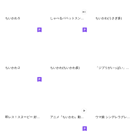
ちいかわ５
しゃべるパペットスンスン（GOOD）
ちいかわ(うさぎ多)
ちいかわ２
ちいかわ(ちいかわ多)
「ジブリがいっぱい」スタンプ
即レス！スヌーピー 好印象な長文スタンプ
アニメ『ちいかわ』動くLINEスタンプ vol.1
ウマ娘 シンデレラグレイ かんたんオグリ