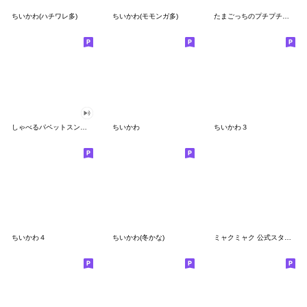
ちいかわ(ハチワレ多)
ちいかわ(モモンガ多)
たまごっちのプチプチおみせっち
しゃべるパペットスンスン
ちいかわ
ちいかわ３
ちいかわ４
ちいかわ(冬かな)
ミャクミャク 公式スタンプ第２弾