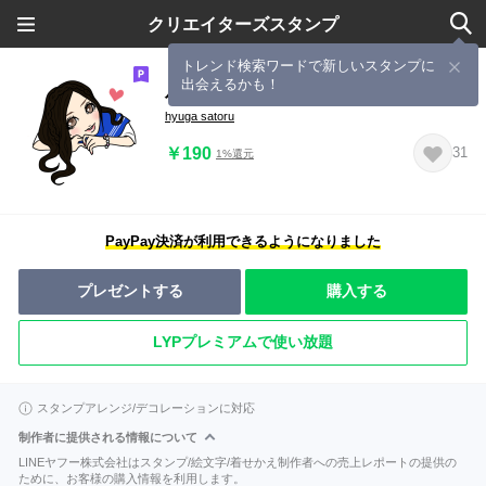
クリエイターズスタンプ
トレンド検索ワードで新しいスタンプに
出会えるかも！
バカカワスタンプ
hyuga satoru
￥190
31
1%還元
PayPay決済が利用できるようになりました
プレゼントする
購入する
LYPプレミアムで使い放題
スタンプアレンジ/デコレーションに対応
制作者に提供される情報について
LINEヤフー株式会社はスタンプ/絵文字/着せかえ制作者への売上レポートの提供の
ために、お客様の購入情報を利用します。