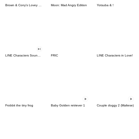
Brown & Cony's Lovey Dovey Date
Moon: Mad Angry Edition
Yotsuba & !
LINE Characters Sound Off!
FRIC
LINE Characters in Love!
Frobbit the tiny frog
Baby Golden retriever 1
Couple doggy 2 (Maltese)