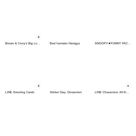
Brown & Cony's Big Love Stickers
Bad hamster Hamgyu
SNOOPY★FUNNY FACES
LINE Greeting Cards
Sticker Day: Doraemon
LINE Characters: All the Love