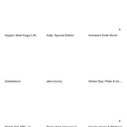
Hoppin' Mad! Angry LINE Characters
Sally: Special Edition
Animated Smile Brush
Zzwimoticon
alien bunny
Sticker Day: Piske & Usagi
Mobile Girl, MiM - v1
Frizzy chick (Japanese)
Couple doggy 5 (Maltese)