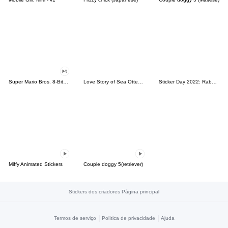
Super Mario Bros. 8-Bit Stickers
Love Story of Sea Otter Couple 2.0
Sticker Day 2022: Rabbit and Bear 100%
Miffy Animated Stickers
Couple doggy 5(retriever)
Stickers dos criadores Página principal
|
|
Termos de serviço
Política de privacidade
Ajuda