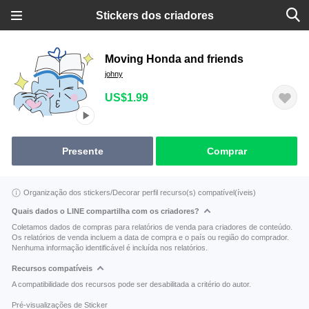
Stickers dos criadores
Moving Honda and friends
johny
US$1.99
Presente
Comprar
Organização dos stickers/Decorar perfil recurso(s) compatível(íveis)
Quais dados o LINE compartilha com os criadores?
Coletamos dados de compras para relatórios de venda para criadores de conteúdo.
Os relatórios de venda incluem a data de compra e o país ou região do comprador.
Nenhuma informação identificável é incluída nos relatórios.
Recursos compatíveis
A compatibilidade dos recursos pode ser desabilitada a critério do autor.
Pré-visualizações de Sticker