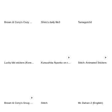
Brown & Cony's Cozy Winter Date
Shiro's daily life3
Tamagotchi!
Lucky kiki stickers (Korean&Japanese)
Kutsushita Nyanko on the Move
Stitch: Animated Stickers
Brown & Cony's Snug Winter Date
Stitch
Mr. Dahan 2 (English)