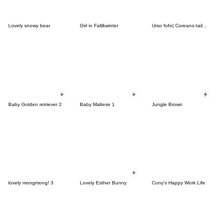
Lovely snowy bear
Girl in Fall&winter
Urso fofo( Coreano-tailandês)
Baby Golden retriever 2
Baby Maltese 1
Jungle Brown
lovely mongmong! 3
Lovely Esther Bunny
Cony's Happy Work Life