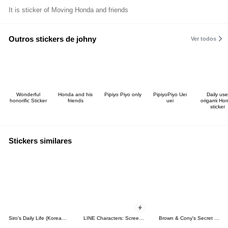
It is sticker of Moving Honda and friends
Outros stickers de johny
Ver todos
Wonderful
Honda and his
Pipiyo Piyo only
PipiyoPiyo Uei
Daily use
honorific Sticker
friends
uei
origami Ho
sticker
Stickers similares
Siro's Daily Life (Korean&Japanese)
LINE Characters: Screen Hogs
Brown & Cony's Secret Date!