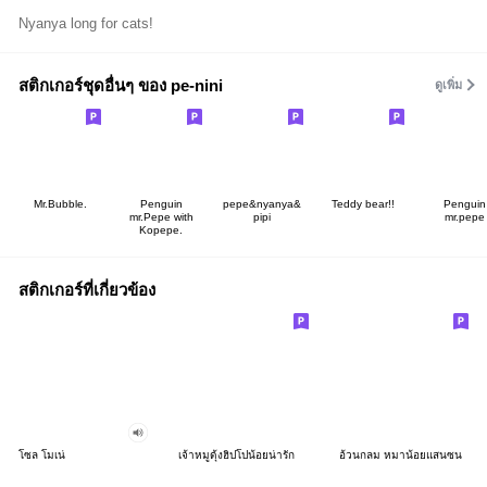
Nyanya long for cats!
สติกเกอร์ชุดอื่นๆ ของ pe-nini
ดูเพิ่ม
Mr.Bubble.
Penguin
pepe&nyanya&
Teddy bear!!
Penguin
mr.Pepe with
pipi
mr.pepe
Kopepe.
สติกเกอร์ที่เกี่ยวข้อง
โซล โมเน่
เจ้าหมูดุ้งฮิปโปน้อยน่ารัก
อ้วนกลม หมาน้อยแสนซน