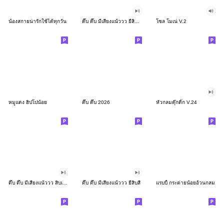
น้องสกายน่ารักใช้ได้ทุกวัน
ดึ๊บ ดึ๊บ มีเสียงแน้ววว ยี่สิบสอง
โซล โมเน่ V.2
หมูแดง ฮิปโปน้อย
ดึ๊บ ดึ๊บ 2026
หัวกลมดุ๊กดิ๊ก V.24
ดึ๊บ ดึ๊บ มีเสียงแน้ววว สิบเก้า
ดึ๊บ ดึ๊บ มีเสียงแน้ววว ยี่สิบสี่
แรบบี้ กระต่ายน้อยอ้วนกลม