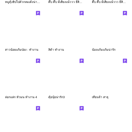
หมูดุ้งฮิปโปตัวกลมเด้งน่ารัก
ดึ๊บ ดึ๊บ มีเสียงแน้ววว ยี่สิบเจ็ด
ดึ๊บ ดึ๊บ มีเสียงแน้ววว ยี่สิบหก
สาวน้อยแก้มป่อง : ทำงาน
ลิต้า ทำงาน
น้องแก้มแก้มน่ารัก
ล่อกแล่ก หัวมน ทำงาน 4
ตุ้ยนุ้ยน่ารัก3
เทียนจ้า สาธุ