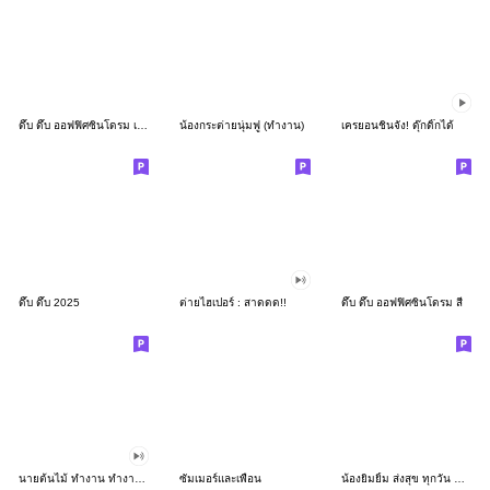
ดึ๊บ ดึ๊บ ออฟฟิศซินโดรม เก้า
น้องกระต่ายนุ่มฟู (ทำงาน)
เครยอนชินจัง! ดุ๊กดิ๊กได้
ดึ๊บ ดึ๊บ 2025
ต่ายไฮเปอร์ : สาดดด!!
ดึ๊บ ดึ๊บ ออฟฟิศซินโดรม สี่
นายต้นไม้ ทำงาน ทำงาน ทำงาน!!!
ซัมเมอร์และเพื่อน
น้องยิมยิ้ม ส่งสุข ทุกวัน CutePastel THA