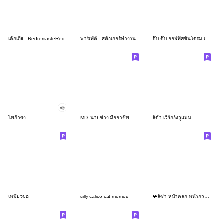
เด็กเฮีย - RedremasteRed
พาร์เฟ่ต์ : สติกเกอร์ทำงาน
ดึ๊บ ดึ๊บ ออฟฟิศซินโดรม เจ็ด
โพก้าซัง
MD: นายช่าง มืออาชีพ
ลิต้า เวิร์กกิ้งวูแมน
เหมียวขอ
silly calico cat memes
❤️ลิซ่า หน้าตลก หน้ากวน!❤️