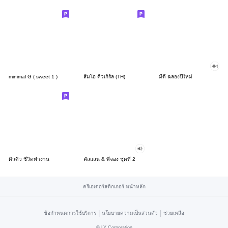
minimal G ( sweet 1 )
ส้มโอ คิ้วเกิร์ล (TH)
มีดี้ ฉลองปีใหม่
ดิวดิว ชีวิตทำงาน
คัลแลน & พี่จอง ชุดที่ 2
ครีเอเตอร์สติกเกอร์ หน้าหลัก
|
|
ข้อกำหนดการใช้บริการ
นโยบายความเป็นส่วนตัว
ช่วยเหลือ
©
LY Corporation