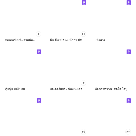
บัตเตอร์แบร์ - สวัสดีค่ะ
ดึ๊บ ดึ๊บ มีเสียงแน้ววว ยี่สิบห้า
แป้งพาย
ตุ้ยนุ้ย เบบี้ บอย
บัตเตอร์แบร์ - น้องเนยตัวตึง พุงเต่ง
น้องตาหวาน: สดใส ใจบุญ (สีพาสเทล)