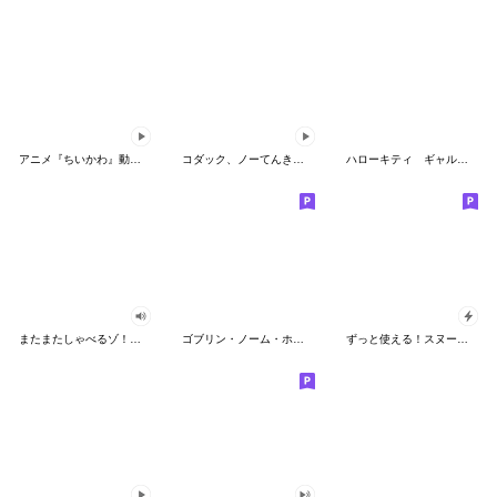
アニメ『ちいかわ』動くLINEスタンプ vol.2
コダック、ノーてんきに悩み中！
ハローキティ ギャルバイブス♡
またまたしゃべるゾ！クレヨンしんちゃん
ゴブリン・ノーム・ホーン
ずっと使える！スヌーピーのグリーティング