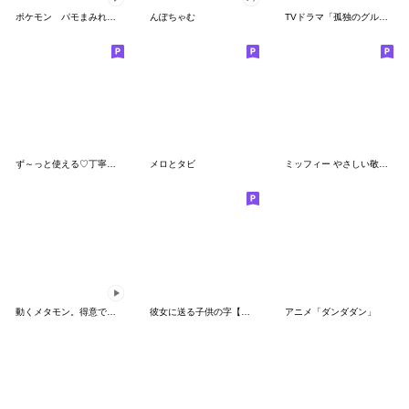
ポケモン パモまみれスタンプ
んぽちゃむ
TVドラマ「孤独のグルメ」
ず～っと使える♡丁寧な敬語お辞儀スタンプ
メロとタビ
ミッフィー やさしい敬語スタンプ
動くメタモン。得意でも苦手でもへんしん！
彼女に送る子供の字【カップル・彼氏】
アニメ「ダンダダン」