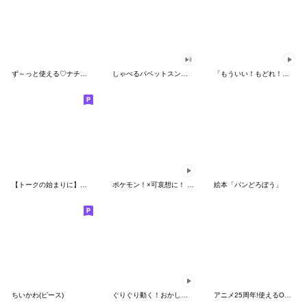
ず～っと使える♡ナチュラルガール
しゃべるパペットスンスン（HAPPY）
「もういい！もどれ！ピカチュウ！」
【トークの始まりに】ゆるカワ♪スヌーピー
ポケモン！×可哀想に！ ムチっとスタンプ
絵本「パンどろぼう」
ちいかわ(ピース)
ぐりぐり動く！おかしなポケモンスタンプ
アニメ25周年!使えるONE PIECEスタンプ