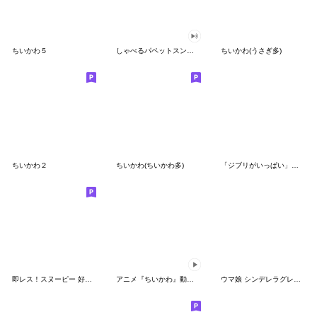
ちいかわ５
しゃべるパペットスンスン（GOOD）
ちいかわ(うさぎ多)
ちいかわ２
ちいかわ(ちいかわ多)
「ジブリがいっぱい」スタンプ
即レス！スヌーピー 好印象な長文スタンプ
アニメ『ちいかわ』動くLINEスタンプ vol.1
ウマ娘 シンデレラグレイ かんたんオグリ