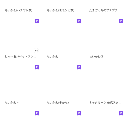
ちいかわ(ハチワレ多)
ちいかわ(モモンガ多)
たまごっちのプチプチおみせっち
しゃべるパペットスンスン
ちいかわ
ちいかわ３
ちいかわ４
ちいかわ(冬かな)
ミャクミャク 公式スタンプ第２弾