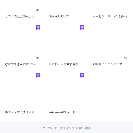
ザコシのええやんシューシュースタンプ
Dyticaスタンプ
トムとジェリー×くまみね
なかやまきんに君 パワー!!スタンプ
心伝わる♡可愛すぎない大人の長文スタンプ
劇場版『チェンソーマン レゼ篇』
ネガティブくま１００％ 憂鬱な一日
sakumaru×スヌーピー
クリエイターズスタンプ TOPへ戻る