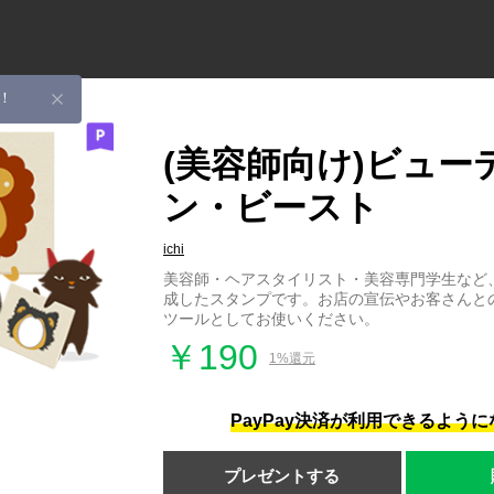
！
(美容師向け)ビュー
ン・ビースト
ichi
美容師・ヘアスタイリスト・美容専門学生など
成したスタンプです。お店の宣伝やお客さんと
ツールとしてお使いください。
￥190
1%還元
PayPay決済が利用できるよう
プレゼントする