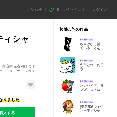
お知らせ
|
欲しいものリスト
|
ログイン
ichiの他の作品
ティシャ
さりげなく待っ
ていることを伝
えるスタンプ
先生とねこたろ
、美容関係者向けに作
う
のコミュニケーション
バンパイア ラ
ブズ ストロベ
リー
になりました
(美容師向け)ビ
ューティシャ
購入する
ン・ビースト２