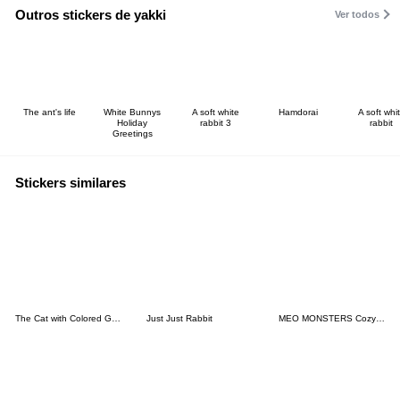
Outros stickers de yakki
Ver todos
The ant's life
White Bunnys
A soft white
Hamdorai
A soft whi
Holiday
rabbit 3
rabbit
Greetings
Stickers similares
The Cat with Colored Glasses
Just Just Rabbit
MEO MONSTERS Cozy Moment