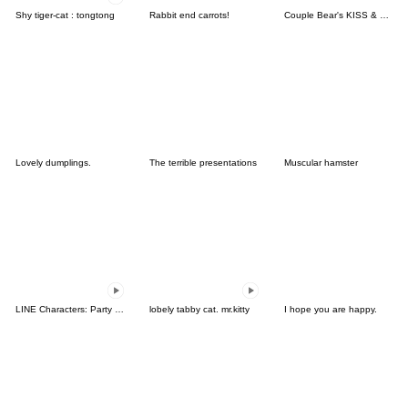
Shy tiger-cat : tongtong
Rabbit end carrots!
Couple Bear's KISS & LOVE
Lovely dumplings.
The terrible presentations
Muscular hamster
LINE Characters: Party Time
lobely tabby cat. mr.kitty
I hope you are happy.