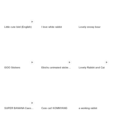
Little cute bird (English)
I love white rabbit
Lovely snowy bear
GOO Stickers
Ebichu animated stickers 2
Lovely Rabbit and Cat
SUPER BANANA Caesar & Robin (2nd ver.)
Cute cat! KOMNYANG
a working rabbit