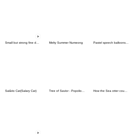
Small but strong fine dust!!
Melty Summer Numeong
Pastel speech balloons 5(ver.Japanese)
Salário Cat(Salary Cat)
Tree of Savior - Popolion Stamp
How the Sea otter couple feel(revision2)