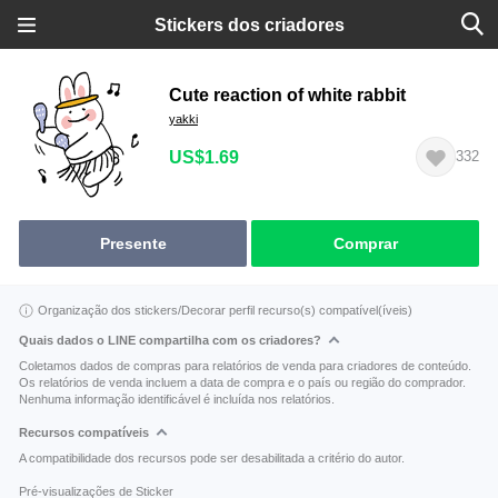
Stickers dos criadores
Cute reaction of white rabbit
yakki
US$1.69
332
Presente
Comprar
Organização dos stickers/Decorar perfil recurso(s) compatível(íveis)
Quais dados o LINE compartilha com os criadores?
Coletamos dados de compras para relatórios de venda para criadores de conteúdo.
Os relatórios de venda incluem a data de compra e o país ou região do comprador.
Nenhuma informação identificável é incluída nos relatórios.
Recursos compatíveis
A compatibilidade dos recursos pode ser desabilitada a critério do autor.
Pré-visualizações de Sticker