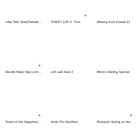
Little Twin Stars(Twinkle Days ver.)
POKKY CAT 4 - Purr
Malang duck Kuwak 21
Doodle Baby Ogu's emotion 2
ooh aah bear 2
Moon’s Dieting Special
Torani of the Happiness(Korean)
Arctic Fox NunNuni
Romantic Spring on the Star Candy Planet