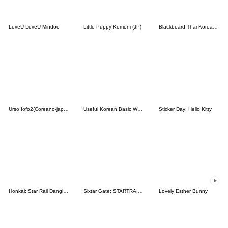
LoveU LoveU Mindoo
Little Puppy Komoni (JP)
Blackboard Thai-Korean (TH-KR)
Urso fofo2(Coreano-japonês)
Useful Korean Basic Words & Phrases
Sticker Day: Hello Kitty
Honkai: Star Rail Dangle Emoticon
Sixtar Gate: STARTRAIL Vol.1
Lovely Esther Bunny