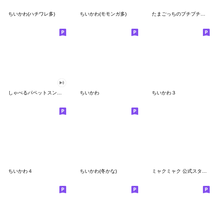
ちいかわ(ハチワレ多)
ちいかわ(モモンガ多)
たまごっちのプチプチおみせっち
しゃべるパペットスンスン
ちいかわ
ちいかわ３
ちいかわ４
ちいかわ(冬かな)
ミャクミャク 公式スタンプ第２弾