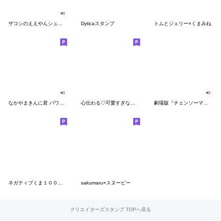
ザコシのええやんシューシュースタンプ
Dyticaスタンプ
トムとジェリー×くまみね
なかやまきんに君 パワー!!スタンプ
心伝わる♡可愛すぎない大人の長文スタンプ
劇場版『チェンソーマン レゼ篇』
ネガティブくま１００％ 憂鬱な一日
sakumaru×スヌーピー
クリエイターズスタンプ TOPへ戻る