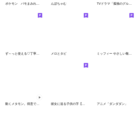
ポケモン パモまみれスタンプ
んぽちゃむ
TVドラマ「孤独のグルメ」
ず～っと使える♡丁寧な敬語お辞儀スタンプ
メロとタビ
ミッフィー やさしい敬語スタンプ
動くメタモン。得意でも苦手でもへんしん！
彼女に送る子供の字【カップル・彼氏】
アニメ「ダンダダン」