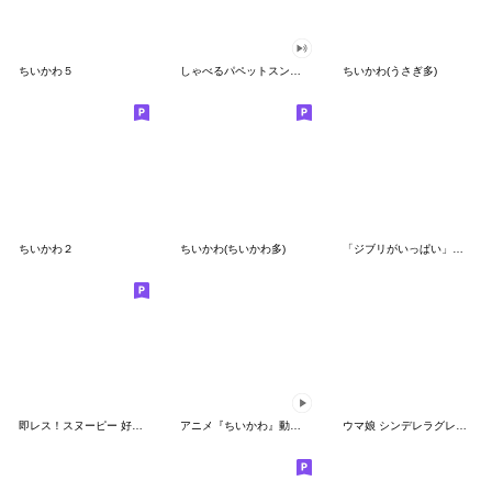
ちいかわ５
しゃべるパペットスンスン（GOOD）
ちいかわ(うさぎ多)
ちいかわ２
ちいかわ(ちいかわ多)
「ジブリがいっぱい」スタンプ
即レス！スヌーピー 好印象な長文スタンプ
アニメ『ちいかわ』動くLINEスタンプ vol.1
ウマ娘 シンデレラグレイ かんたんオグリ