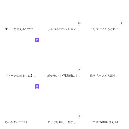
ず～っと使える♡ナチュラルガール
しゃべるパペットスンスン（HAPPY）
「もういい！もどれ！ピカチュウ！」
【トークの始まりに】ゆるカワ♪スヌーピー
ポケモン！×可哀想に！ ムチっとスタンプ
絵本「パンどろぼう」
ちいかわ(ピース)
ぐりぐり動く！おかしなポケモンスタンプ
アニメ25周年!使えるONE PIECEスタンプ