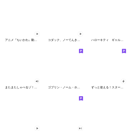
アニメ『ちいかわ』動くLINEスタンプ vol.2
コダック、ノーてんきに悩み中！
ハローキティ ギャルバイブス♡
またまたしゃべるゾ！クレヨンしんちゃん
ゴブリン・ノーム・ホーン
ずっと使える！スヌーピーのグリーティング