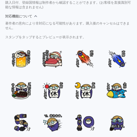
購入日付、登録国情報は制作者から確認することができます。(お客様を直接識別可
能な情報は含まれません)
対応機能について
著作者の意向により非対応になる可能性があります。購入後のキャンセルはできま
せん。
スタンプをタップするとプレビューが表示されます。