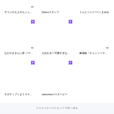
ザコシのええやんシューシュースタンプ
Dyticaスタンプ
トムとジェリー×くまみね
なかやまきんに君 パワー!!スタンプ
心伝わる♡可愛すぎない大人の長文スタンプ
劇場版『チェンソーマン レゼ篇』
ネガティブくま１００％ 憂鬱な一日
sakumaru×スヌーピー
クリエイターズスタンプ TOPへ戻る