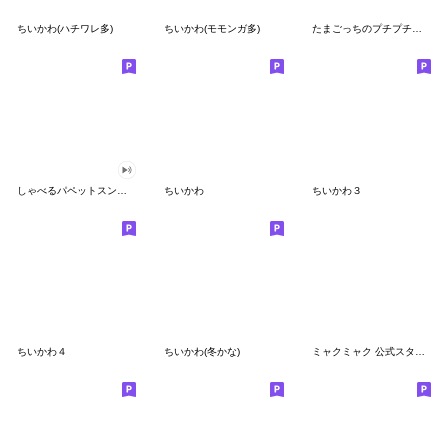
ちいかわ(ハチワレ多)
ちいかわ(モモンガ多)
たまごっちのプチプチおみせっち
しゃべるパペットスンスン
ちいかわ
ちいかわ３
ちいかわ４
ちいかわ(冬かな)
ミャクミャク 公式スタンプ第２弾