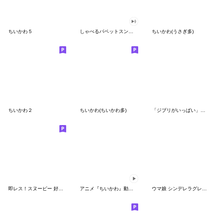
ちいかわ５
しゃべるパペットスンスン（GOOD）
ちいかわ(うさぎ多)
ちいかわ２
ちいかわ(ちいかわ多)
「ジブリがいっぱい」スタンプ
即レス！スヌーピー 好印象な長文スタンプ
アニメ『ちいかわ』動くLINEスタンプ vol.1
ウマ娘 シンデレラグレイ かんたんオグリ