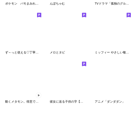
ポケモン パモまみれスタンプ
んぽちゃむ
TVドラマ「孤独のグルメ」
ず～っと使える♡丁寧な敬語お辞儀スタンプ
メロとタビ
ミッフィー やさしい敬語スタンプ
動くメタモン。得意でも苦手でもへんしん！
彼女に送る子供の字【カップル・彼氏】
アニメ「ダンダダン」