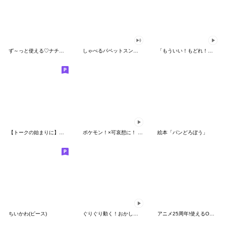
ず～っと使える♡ナチュラルガール
しゃべるパペットスンスン（HAPPY）
「もういい！もどれ！ピカチュウ！」
【トークの始まりに】ゆるカワ♪スヌーピー
ポケモン！×可哀想に！ ムチっとスタンプ
絵本「パンどろぼう」
ちいかわ(ピース)
ぐりぐり動く！おかしなポケモンスタンプ
アニメ25周年!使えるONE PIECEスタンプ