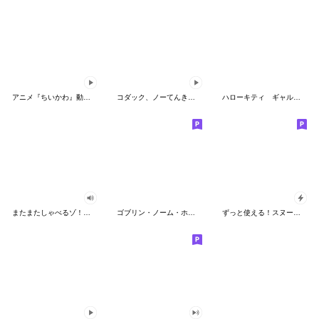
アニメ『ちいかわ』動くLINEスタンプ vol.2
コダック、ノーてんきに悩み中！
ハローキティ ギャルバイブス♡
またまたしゃべるゾ！クレヨンしんちゃん
ゴブリン・ノーム・ホーン
ずっと使える！スヌーピーのグリーティング