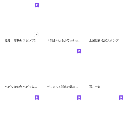
走る！電車deスタンプ2
＊刺繍＊ゆるカワanimalのメッセージ2
土居聖真 公式スタンプ
ベガルタ仙台 ベガッ太&ルターナ 2025 02
デフォルメ関東の電車その6
石井一久