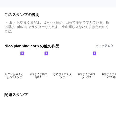
このスタンプの説明
（´山`）おやまくまだよ。えへへ♪顔が小山って漢字でできている、栃
木県小山市のキャラクターなんだよ。小山顔じゃないくまはただのく
まだ。
Nico planning corp.の他の作品
もっと見る
レディおやまく
おやまくま絵文
なるぴよのスタ
おやまくまのス
おやまくま
まのスタンプ
字02
ンプ
タンプ2
ンプ3 春
関連スタンプ