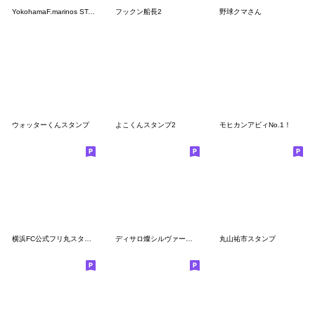
YokohamaF.marinos STAMP 2023 Ver.
フックン船長2
野球クマさん
ウォッターくんスタンプ
よこくんスタンプ2
モヒカンアビィNo.1！
横浜FC公式フリ丸スタンプ
ディサロ燦シルヴァーノ スタンプ
丸山祐市スタンプ