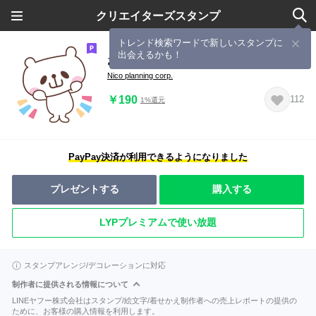
クリエイターズスタンプ
トレンド検索ワードで新しいスタンプに
出会えるかも！
おやまくまのスタンプ
Nico planning corp.
￥190
112
1%還元
PayPay決済が利用できるようになりました
プレゼントする
購入する
LYPプレミアムで使い放題
スタンプアレンジ/デコレーションに対応
制作者に提供される情報について
LINEヤフー株式会社はスタンプ/絵文字/着せかえ制作者への売上レポートの提供の
ために、お客様の購入情報を利用します。