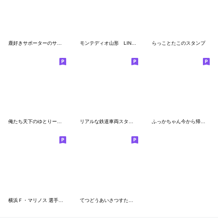
鹿好きサポーターのサッカー応援スタンプ
モンテディオ山形 LINEスタンプ2020
らっことたこのスタンプ
俺たち天下のゆとりーマン
リアルな鉄道車両スタンプ2
ふっかちゃん今から帰るよスタンプ
横浜Ｆ・マリノス 選手スタンプ2021 Ver.
てつどうあいさつすたんぷ