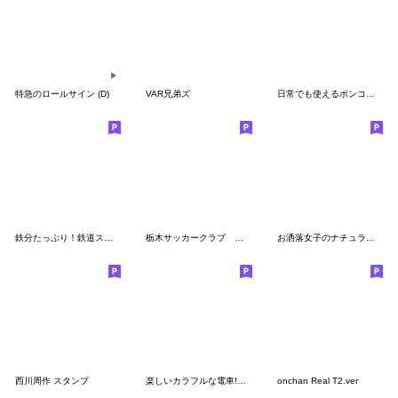
特急のロールサイン (D)
VAR兄弟ズ
日常でも使えるポンコツ野球部スタンプ２
鉄分たっぷり！鉄道スタンプ！
栃木サッカークラブ 「トッキー」スタンプ
お洒落女子のナチュラルな日常会話
西川周作 スタンプ
楽しいカラフルな電車!〜敬語バージョン〜
onchan Real T2.ver