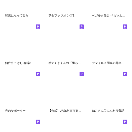
球児になってみた
ヲタファ スタンプ1
ベガルタ仙台 ベガッ太&ルターナ 2025 01
仙台弁こけし 春編3
ポテくまくんの「組みあわスタンプ」公式３
デフォルメ関東の電車その1
赤のサポーター
【公式】JR九州東京支社一言鉄聞スタンプ
ねこさん♡ふんわり敬語