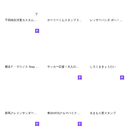
千田純生河童カスタムスタンプ
ホーリーくんスタンプ 26/27ベーシックver.
レッサーパンダ ポへ！日常 毎日使える
横浜Ｆ・マリノス Stay Strong Together
サッカー応援！大人のための柴犬のでか文字
しろくまきょうだい
群馬クレインサンダーズ「さんだくん」
車(SUV3)クルマバイクシリーズ
火まもり君スタンプ