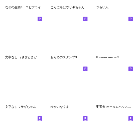
なぞの生物3 エビフライ
こんにちはウサギちゃん
つらい人
文字なし うさぎときどきにんじん5
おんめのスタンプ3
lil meow meow 3
文字なしウサギちゃん
ゆかいなくま
毛玉犬 オータムハッスル編