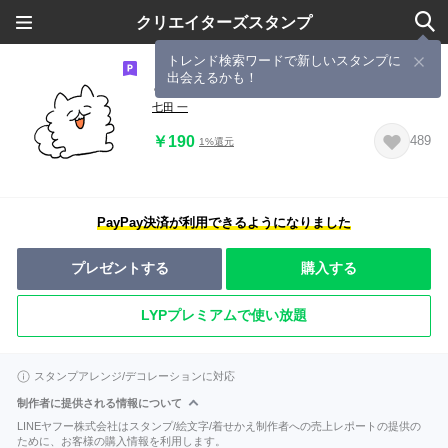
クリエイターズスタンプ
トレンド検索ワードで新しいスタンプに
出会えるかも！
どうぶつ2!!!!
七田 一
￥190
489
1%還元
PayPay決済が利用できるようになりました
プレゼントする
購入する
LYPプレミアムで使い放題
スタンプアレンジ/デコレーションに対応
制作者に提供される情報について
LINEヤフー株式会社はスタンプ/絵文字/着せかえ制作者への売上レポートの提供の
ために、お客様の購入情報を利用します。