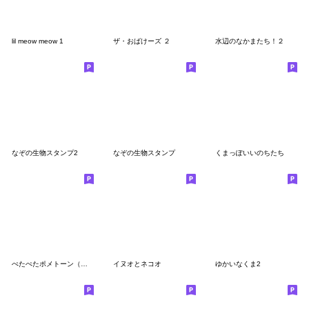
lil meow meow 1
ザ・おばけーズ ２
水辺のなかまたち！２
なぞの生物スタンプ2
なぞの生物スタンプ
くまっぽいいのちたち
ぺたぺたポメトーン（白）
イヌオとネコオ
ゆかいなくま2