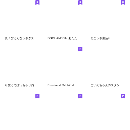
夏！ぴえんなうさぎスタンプ
DOOHAMBBA! あたたかい日常
ねこうさ生活4
可愛くてぽっちゃり汚れ子犬
Emotional Rabbit! 4
こいぬちゃんのスタンプ３