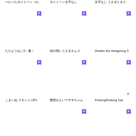
ぺたぺたポメトーン（mix）
ポメトーン文字なし
文字なし うさぎときどきにんじん10
ただようねこ5～夏～
頭の弱いうさぎさん 2
Omelet the Hedgehog 5
こまいぬ コモンイ (JP)
愛想がよいウサギちゃん
PodongPodong Cat