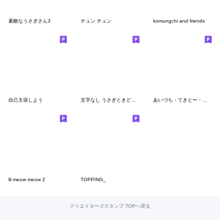
素敵なうさぎさん3
チュン チュン
komungchi and friends
自己主張しよう
文字なし うさぎときどきにんじん4
あいづち・てきと〜・スタンプ！
lil meow meow 2
TOPPING_
クリエイターズスタンプ TOPへ戻る