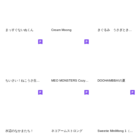
まっすぐないぬくん
Cream Moong
きぐるみ うさぎときどきにんじん
ちいさい！ねこうさ生活 & みんなたち
MEO MONSTERS Cozy Moment 2
DOOHAMBBA!の夏
水辺のなかまたち！
ネコアームストロング
Sweetie MiniMong 1（ミニミニモン１）