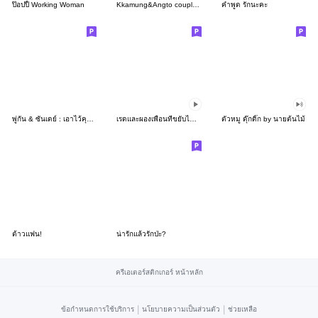
ป๊อปปี้ Working Woman
Kkamung&Angto couple6(Angto ver.)
คำพูด รักนะคะ
พู่กัน & ซันเดย์ : เอาไว้คุยกับแฟนจ้า
เรดและผองเพื่อนที่ขยับได้ ภาค 2
ตัวหมู ดุ๊กดิ๊ก by นายต้นไม้
ต้าวแฟน!
น่ารักแล้วรักป่ะ?
ครีเอเตอร์สติกเกอร์ หน้าหลัก
|
|
ข้อกำหนดการใช้บริการ
นโยบายความเป็นส่วนตัว
ช่วยเหลือ