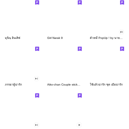
มุนินฺ อินเลิฟ
Girl Narak 9
ตัวหมี PopUp ! by นายต้นไม้
ภรรยาผู้น่ารัก
Aiko-chan Couple stickers 04
ใช้แล้วน่ารัก ชุด เมียน่ารัก