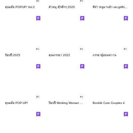
คุณเมีย POPUP! Vol.2
ตัวหมู ดุ๊กดิ๊กๆ 2020
พี่จ๋า หนูมาแล้ว ver.girlfriend :-)
ป๊อปปี้ 2025
คุณภรรยา 2022
ภรรยาผู้อ่อนหวาน
คุณเมีย POP-UP!
ป๊อปปี้ Working Woman Vol.2
Boobib Cute Couples 4