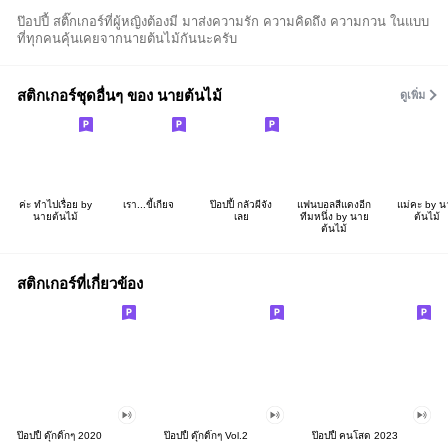
ป๊อปปี้ สติ๊กเกอร์ที่ผู้หญิงต้องมี มาส่งความรัก ความคิดถึง ความกวน ในแบบ
ที่ทุกคนคุ้นเคยจากนายต้นไม้กันนะครับ
สติกเกอร์ชุดอื่นๆ ของ นายต้นไม้
ดูเพิ่ม
ค่ะ ทำไปเรื่อย by
เรา...ขี้เกียจ
ป๊อปปี้ กลัวผีจัง
แฟนบอลสีแดงอีก
แม่คะ by น
นายต้นไม้
เลย
ทีมหนึ่ง by นาย
ต้นไม้
ต้นไม้
สติกเกอร์ที่เกี่ยวข้อง
ป๊อปปี้ ดุ๊กดิ๊กๆ 2020
ป๊อปปี้ ดุ๊กดิ๊กๆ Vol.2
ป๊อปปี้ คนโสด 2023