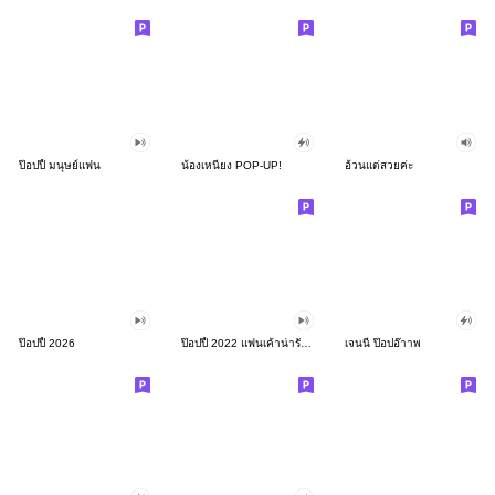
ป๊อปปี้ มนุษย์แฟน
น้องเหนียง POP-UP!
อ้วนแต่สวยค่ะ
ป๊อปปี้ 2026
ป๊อปปี้ 2022 แฟนเค้าน่ารักจัง
เจนนี่ ป๊อปอ๊าาพ