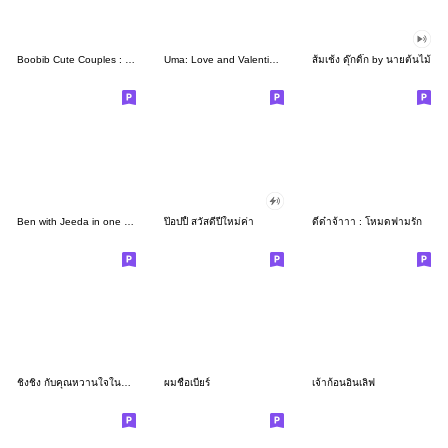
Boobib Cute Couples : For Girl
Uma: Love and Valentine's Day
ส้มเช้ง ดุ๊กดิ๊ก by นายต้นไม้
Ben with Jeeda in one day <3
ป๊อปปี้ สวัสดีปีใหม่ค่า
ดี๋ด๋าจ้าาา : โหมดฟามรัก
ชิงชิง กับคุณหวานใจในจินตนาการ 1
ผมชื่อเบียร์
เจ้าก้อนอินเลิฟ